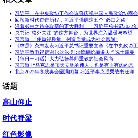
习近平：在中央政协工作会议暨庆祝中国人民政治协商会
回顾新时代奋进历程，习近平强调这五个“必由之路”
沿着必由之路夺取新的更大胜利——习近平总书记2022年
总书记“格外关注”的这方舞台，为世界注入温暖与希望
习言道丨“使重视质量、创造质量成为社会风尚”
《求是》杂志发表习近平总书记重要文章《在中央政协工
习近平致电祝贺谢尔达尔·别尔德穆哈梅多夫当选土库曼
【每日一习话】大力弘扬尊师重教的社会风尚
习言道 | “马克思是顶天立地的伟人，也是有血有肉的常
北京2022年冬残奥会圆满闭幕 习近平李克强栗战书汪洋
话题
高山仰止
时代脊梁
红色影像