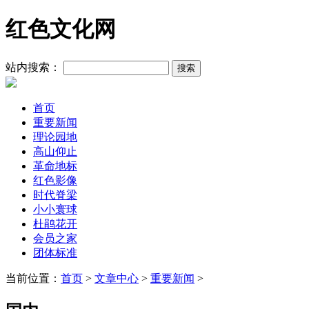
红色文化网
站内搜索：
首页
重要新闻
理论园地
高山仰止
革命地标
红色影像
时代脊梁
小小寰球
杜鹃花开
会员之家
团体标准
当前位置：
首页
>
文章中心
>
重要新闻
>