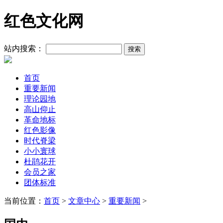
红色文化网
站内搜索：
首页
重要新闻
理论园地
高山仰止
革命地标
红色影像
时代脊梁
小小寰球
杜鹃花开
会员之家
团体标准
当前位置：
首页
>
文章中心
>
重要新闻
>