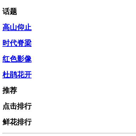
话题
高山仰止
时代脊梁
红色影像
杜鹃花开
推荐
点击排行
鲜花排行