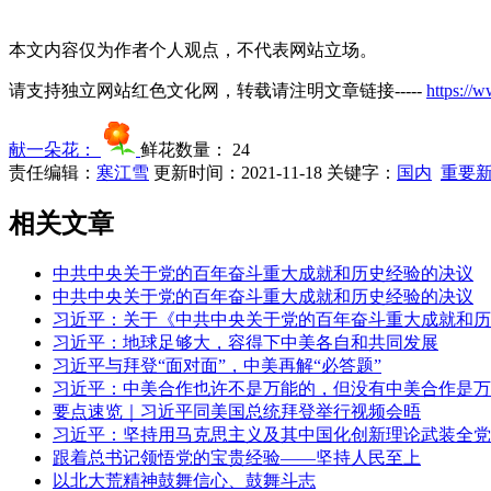
本文内容仅为作者个人观点，不代表网站立场。
请支持独立网站红色文化网，转载请注明文章链接-----
https://
献一朵花：
鲜花数量：
24
责任编辑：
寒江雪
更新时间：2021-11-18
关键字：
国内
重要
相关文章
中共中央关于党的百年奋斗重大成就和历史经验的决议
中共中央关于党的百年奋斗重大成就和历史经验的决议
习近平：关于《中共中央关于党的百年奋斗重大成就和历
习近平：地球足够大，容得下中美各自和共同发展
习近平与拜登“面对面”，中美再解“必答题”
习近平：中美合作也许不是万能的，但没有中美合作是万
要点速览｜习近平同美国总统拜登举行视频会晤
习近平：坚持用马克思主义及其中国化创新理论武装全党
跟着总书记领悟党的宝贵经验——坚持人民至上
以北大荒精神鼓舞信心、鼓舞斗志