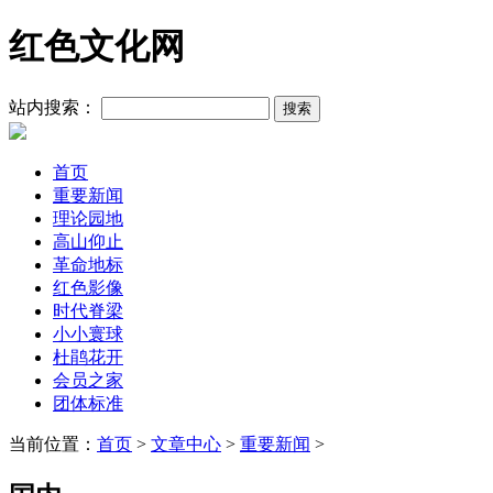
红色文化网
站内搜索：
首页
重要新闻
理论园地
高山仰止
革命地标
红色影像
时代脊梁
小小寰球
杜鹃花开
会员之家
团体标准
当前位置：
首页
>
文章中心
>
重要新闻
>