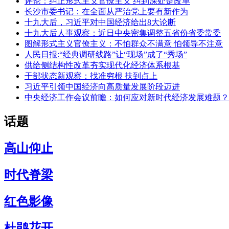
评论：纠正形式主义官僚主义 纠到深处是改革
长沙市委书记：在全面从严治党上要有新作为
十九大后，习近平对中国经济给出8大论断
十九大后人事观察：近日中央密集调整五省份省委常委
图解形式主义官僚主义：不怕群众不满意 怕领导不注意
人民日报:“经典调研线路”让“现场”成了“秀场”
供给侧结构性改革夯实现代化经济体系根基
干部状态新观察：找准穷根 扶到点上
习近平引领中国经济向高质量发展阶段迈进
中央经济工作会议前瞻：如何应对新时代经济发展难题？
话题
高山仰止
时代脊梁
红色影像
杜鹃花开