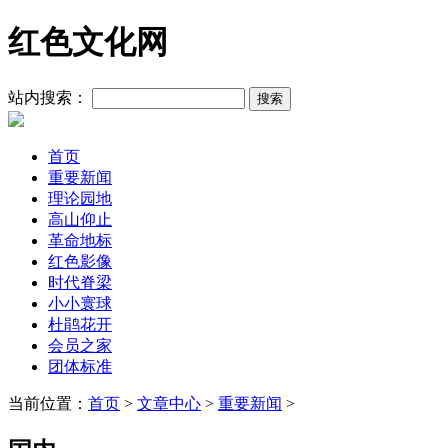
红色文化网
站内搜索：
首页
重要新闻
理论园地
高山仰止
革命地标
红色影像
时代脊梁
小小寰球
杜鹃花开
会员之家
团体标准
当前位置：
首页
>
文章中心
>
重要新闻
>