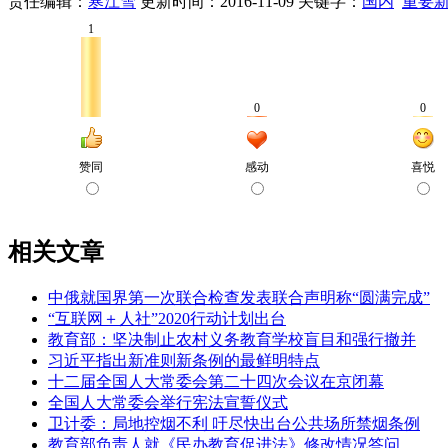
责任编辑：
寒江雪
更新时间：2016-11-09
关键字：
国内
重要
相关文章
中俄就国界第一次联合检查发表联合声明称“圆满完成”
“互联网＋人社”2020行动计划出台
教育部：坚决制止农村义务教育学校盲目和强行撤并
习近平指出新准则新条例的最鲜明特点
十二届全国人大常委会第二十四次会议在京闭幕
全国人大常委会举行宪法宣誓仪式
卫计委：局地控烟不利 吁尽快出台公共场所禁烟条例
教育部负责人就《民办教育促进法》修改情况答问