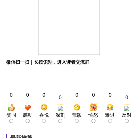
微信扫一扫｜长按识别，进入读者交流群
0
0
0
0
0
0
0
0
赞同
感动
喜悦
深刻
荒谬
愤怒
难过
反对