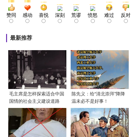
赞同
感动
喜悦
深刻
荒谬
愤怒
难过
反对
最新推荐
毛主席是怎样探索适合中国
陈先义：给“清北崇拜”降降
国情的社会主义建设道路
温未必不是好事！
的？