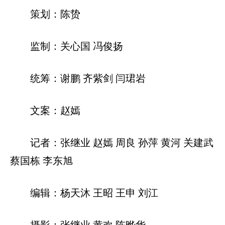
策划：陈贽
监制：关心国 冯俊扬
统筹：谢鹏 齐紫剑 闫珺岩
文案：赵嫣
记者：张继业 赵嫣 周良 孙萍 黄河 关建武
蔡国栋 李东旭
编辑：杨天沐 王昭 王申 刘江