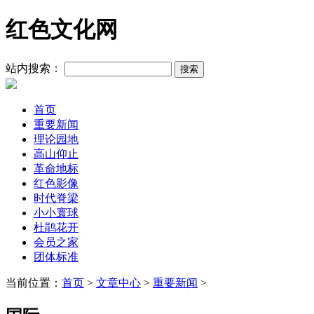
红色文化网
站内搜索：
首页
重要新闻
理论园地
高山仰止
革命地标
红色影像
时代脊梁
小小寰球
杜鹃花开
会员之家
团体标准
当前位置：
首页
>
文章中心
>
重要新闻
>