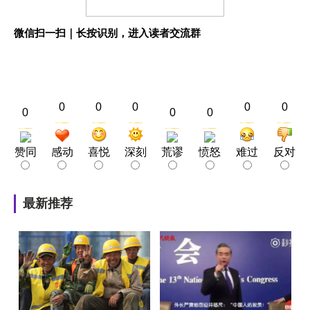
微信扫一扫｜长按识别，进入读者交流群
0
0
0
0
0
0
0
0
赞同
感动
喜悦
深刻
荒谬
愤怒
难过
反对
最新推荐