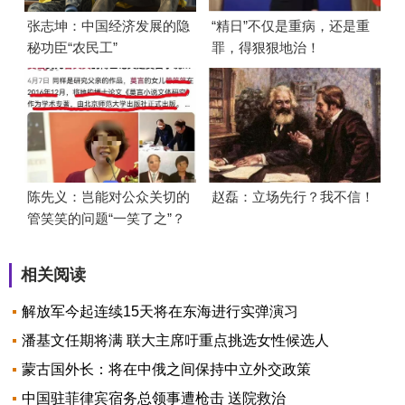
张志坤：中国经济发展的隐
“精日”不仅是重病，还是重
秘功臣“农民工”
罪，得狠狠地治！
陈先义：岂能对公众关切的
赵磊：立场先行？我不信！
管笑笑的问题“一笑了之”？
相关阅读
解放军今起连续15天将在东海进行实弹演习
潘基文任期将满 联大主席吁重点挑选女性候选人
蒙古国外长：将在中俄之间保持中立外交政策
中国驻菲律宾宿务总领事遭枪击 送院救治