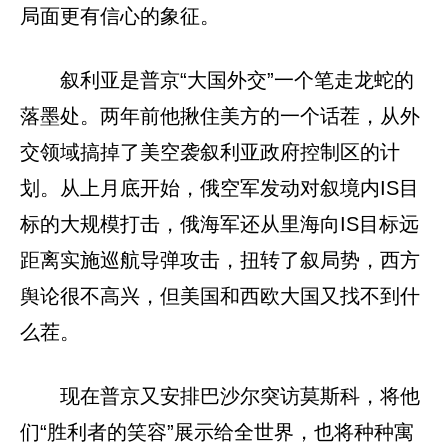
局面更有信心的象征。
叙利亚是普京“大国外交”一个笔走龙蛇的
落墨处。两年前他揪住美方的一个话茬，从外
交领域搞掉了美空袭叙利亚政府控制区的计
划。从上月底开始，俄空军发动对叙境内IS目
标的大规模打击，俄海军还从里海向IS目标远
距离实施巡航导弹攻击，扭转了叙局势，西方
舆论很不高兴，但美国和西欧大国又找不到什
么茬。
现在普京又安排巴沙尔突访莫斯科，将他
们“胜利者的笑容”展示给全世界，也将种种寓