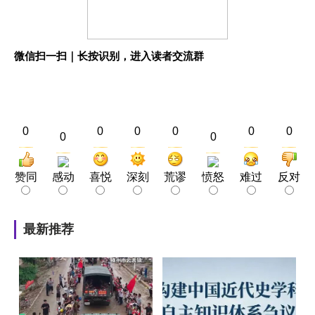
微信扫一扫｜长按识别，进入读者交流群
0
0
0
0
0
0
0
0
赞同
感动
喜悦
深刻
荒谬
愤怒
难过
反对
最新推荐