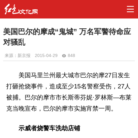
美国巴尔的摩成“鬼城” 万名军警待命应
对骚乱
来源：新京报
2015-04-29
848
美国马里兰州最大城市巴尔的摩27日发生
打砸抢烧事件，造成至少15名警察受伤，27人
被捕。巴尔的摩市市长斯蒂芬妮·罗林斯—布莱
克当晚宣布，巴尔的摩市实施宵禁一周。
示威者烧警车洗劫店铺