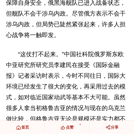
保障自身安全，俄黑海舰队已进入战备状态，
但舰队不会干涉乌内政。尽管俄方表示不会干
涉乌内政，但局势已陡然紧张起来，许多人担
心战争将一触即发。
“这仗打不起来。”中国社科院俄罗斯东欧
中亚研究所研究员李建民在接受《国际金融
报》记者采访时表示，今时不同往日，国际大
环境已经发生了很大的变化，再采用过去的模
式，如对临近国家动武等基本不大可能。虽然
很多人拿当初格鲁吉亚的情况与现在的乌克兰
做比较，但格鲁吉亚无论是规模还是实力都不
0
首页
点赞
分享
可与乌克兰同日而语，且当初是格鲁吉亚先开