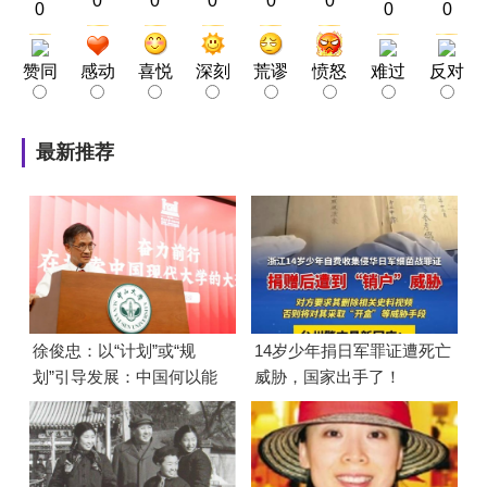
0
0
0
0
0
0
0
0
赞同
感动
喜悦
深刻
荒谬
愤怒
难过
反对
最新推荐
徐俊忠：以“计划”或“规
14岁少年捐日军罪证遭死亡
划”引导发展：中国何以能
威胁，国家出手了！
够成功