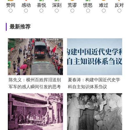
赞同
感动
喜悦
深刻
荒谬
愤怒
难过
反对
最新推荐
陈先义：横州百姓挥泪送别
夏春涛：构建中国近代史学
军车的感人瞬间引发的思考
科自主知识体系刍议