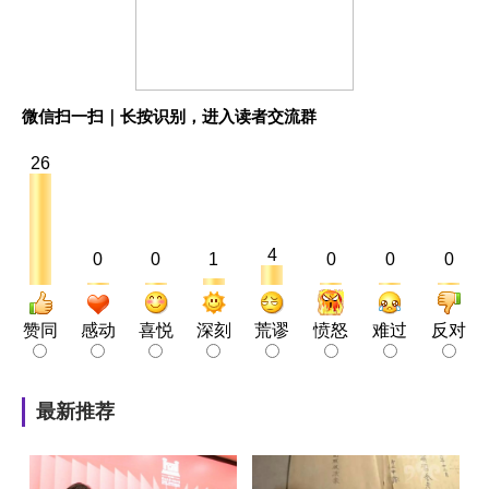
微信扫一扫｜长按识别，进入读者交流群
26
4
0
0
1
0
0
0
赞同
感动
喜悦
深刻
荒谬
愤怒
难过
反对
最新推荐