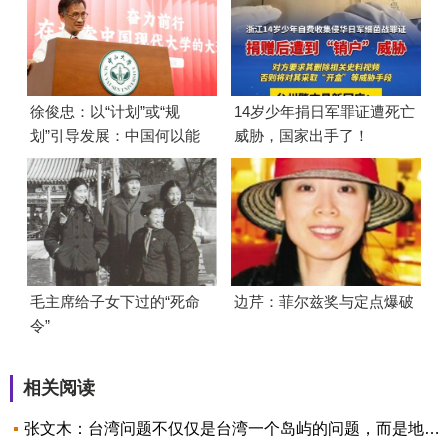
徐俊忠：以“计划”或“规
14岁少年捐日军罪证遭死亡
划”引导发展：中国何以能
威胁，国家出手了！
够成功
毛主席给子女下过的“死命
边芹：菲尔兹奖与定点爆破
令”
相关阅读
张文木：台湾问题不仅仅是台湾一个岛屿的问题，而是地区格局问题！