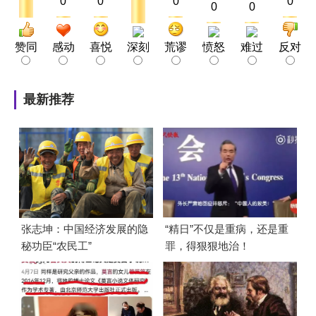
0
0
0
0
0
0
赞同
感动
喜悦
深刻
荒谬
愤怒
难过
反对
最新推荐
张志坤：中国经济发展的隐
“精日”不仅是重病，还是重
秘功臣“农民工”
罪，得狠狠地治！