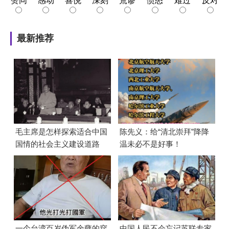
赞同
感动
喜悦
深刻
荒谬
愤怒
难过
反对
最新推荐
毛主席是怎样探索适合中国
陈先义：给“清北崇拜”降降
国情的社会主义建设道路
温未必不是好事！
的？
一个台湾百岁伪军余孽的穿
中国人民不会忘记苏联专家