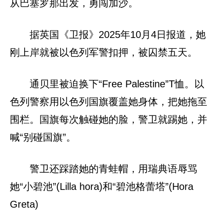
从巴塞罗那出发，勇闯加沙。
据英国《卫报》2025年10月4日报道，她
刚上岸就被以色列军警扣押，被囚禁五天。
通贝里被迫换下“Free Palestine”T恤。以
色列警察用以色列国旗覆盖她身体，把她拖至
围栏。国旗每次触碰她的脸，警卫就踢她，并
喊“别碰国旗”。
警卫还踩踏她的青蛙帽，用瑞典语辱骂
她“小碧池”(Lilla hora)和“碧池格蕾塔”(Hora
Greta)