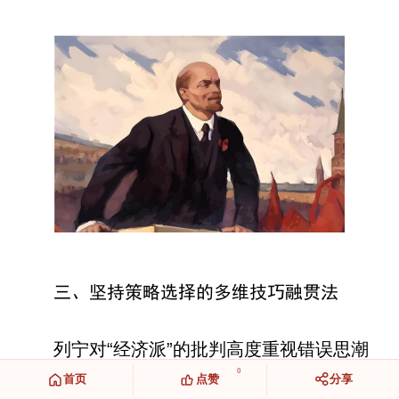
三、坚持策略选择的多维技巧融贯法
列宁对“经济派”的批判高度重视错误思潮
0
批判的方法论建构，既注重批判话术的灵活
首页
点赞
分享