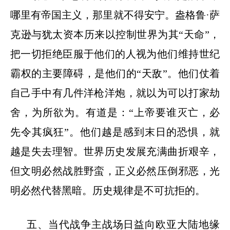
哪里有帝国主义，那里就不得安宁。盎格鲁·萨
克逊与犹太资本历来以控制世界为其“天命”，
把一切拒绝臣服于他们的人视为他们维持世纪
霸权的主要障碍，是他们的“天敌”。他们仗着
自己手中有几件洋枪洋炮，就以为可以打家劫
舍，为所欲为。有道是：“上帝要谁灭亡，必
先令其疯狂”。他们越是感到末日的恐惧，就
越是失去理智。世界历史发展充满曲折艰辛，
但文明必然战胜野蛮，正义必然压倒邪恶，光
明必然代替黑暗。历史规律是不可抗拒的。
五、当代战争主战场日益向欧亚大陆地缘