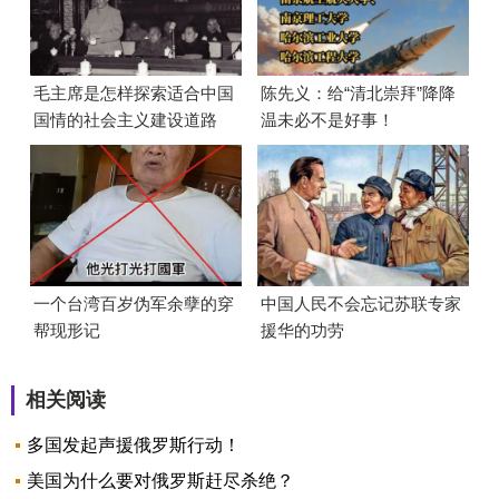
毛主席是怎样探索适合中国
陈先义：给“清北崇拜”降降
国情的社会主义建设道路
温未必不是好事！
的？
一个台湾百岁伪军余孽的穿
中国人民不会忘记苏联专家
帮现形记
援华的功劳
相关阅读
多国发起声援俄罗斯行动！
美国为什么要对俄罗斯赶尽杀绝？