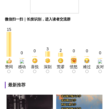
微信扫一扫｜长按识别，进入读者交流群
15
3
2
0
0
0
0
0
赞同
感动
喜悦
深刻
荒谬
愤怒
难过
反对
最新推荐