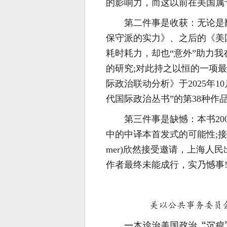
的影响力，而这以前在美国属
第二件事是收获：无论是
保守派的实力》、之后的《美
耗时耗力，却也“意外”助力
的研究;对此持之以恒的一项
际政治联动分析》于2025年1
代国际政治丛书”的第38种作
第三件事是缺憾：本书2
中的中译本首发式的可能性;接洽下
mer)欣然接受邀请，上海人
作者最终未能成行，实乃憾事
美以公共事务委员会
一本诊治美国政治“沉疴