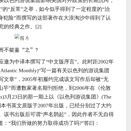
谈以色列游说集团影响美国对外政策的长期沉疴，
识”的“反常”之举，如今似乎得到了一定程度的“治
以身犯险”而撰写的这部著作在大浪淘沙中得到了认
的经典之作。[2]
而不能鉴“之”?
者应邀为中译本撰写了“中文版序言”。此时距2002年
antic Monthly)“写一篇有关以色列的游说集团
文章”，2005年初履约完成该文写作后却被“无
山芋”而遭数家著名期刊拒绝，到2006年在《伦敦
f Books)3月23日的那一期上以《以色列游说集团》(The
发表，再到本书英文原版于2007年出版，已经分别过了大约
。该书出版后可谓“声名鹊起”，因此作者不无自得
道：“我们所做的努力取得成功了吗?”答曰：