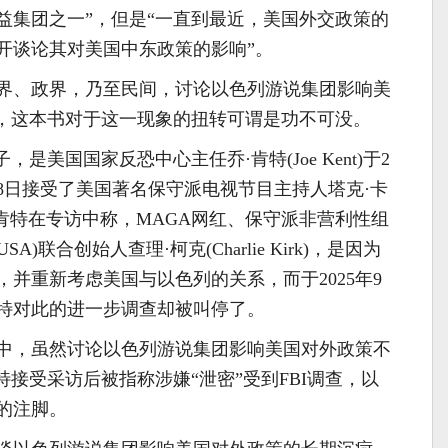
益集团之一”，但是“一直到最近，美国外交政策的
开谈论其对美国中东政策的影响”。
界、政界，乃至民间，讨论以色列游说集团影响美
题，这本书对于这一现象的扭转可谓是功不可没。
是美国国家反恐中心主任乔·肯特(Joe Kent)于2
月18日接受了美国著名保守派电视节目主持人塔克·卡
)的专访。肯特在专访中称，MAGA网红、保守派非营利性组
t USA)联合创始人查理·柯克(Charlie Kirk)，是因为
并重新考虑美国与以色列的关系，而于2025年9
肯特对此的进一步调查却被叫停了。
中，虽然讨论以色列游说集团影响美国对外政策不
特接受采访后被指称涉嫌“泄密”受到FBI调查，以
的注脚。