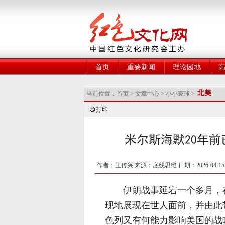
网
首页
重要新闻
理论园地
北美
当前位置：
首页
>
文章中心
>
小小寰球
>
打印
米尔斯海默20年
作者：王传兴 来源：底线思维 日期：2026-04-1
伊朗战事延宕一个多月，
现地展现在世人面前，并由此
色列又有何能力影响美国的战