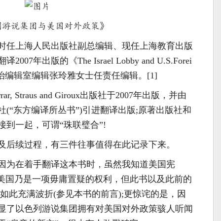
列游说集团与美国对外政策》
初，时任上海人民出版社副总编辑、现任上海教育出版
出版的《The Israel Lobby and U.S.Forei
际政治编辑室编辑张玲雅女士任责任编辑。[1]
 Straus and Giroux出版社于2007年出版，并由
(“东方编译所丛书”)引进翻译出版;原著出版社和
到一起，可谓“珠联璧合”!
及后续过程，有三件往事值得在此记录下来。
因为在着手翻译这本书时，虽然我知道美国宪
在美国乃是一项毋庸置疑的权利，但此书以及此前的
如此充满波折(参见本书的前言);更惊诧的是，因
显了以色列游说集团拥有对美国对外政策骇人听闻