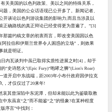
，有关美国的以色列政策、美以之间的特殊关系，
问题，美国的公众话语现已公开多了。新闻记者、
公开谈论以色列游说集团的影响力;而且当涉及以
正确路线的真正辩论已经变得更为普遍了。”[3]
02年那篇约稿文章的初衷而言，即改变美国因以色
“在阿拉伯和伊斯兰世界令人困惑的立场”，则效果
事就是明证。
的日内瓦谈判中虽已取得实质性进展之时[4]，却于
火”(Epic Fury)“咆哮之狮”(Lion's Roar)
道开启中东战端，距2003年小布什政府因伊拉克
，才仅仅过了20来年!
虽然哀其曾深陷中东泥潭，但却未能以此为鉴吸取教
在中东虽哀“之”而不能鉴“之”的怪象?在某种程度
文版序言”中找到：