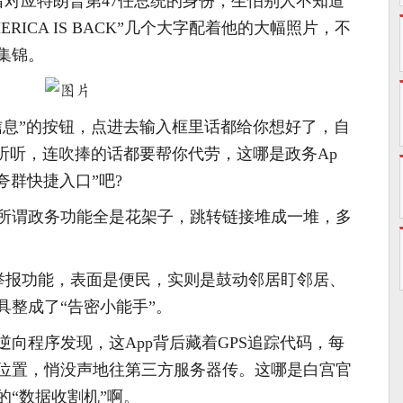
明摆着对应特朗普第47任总统的身份，生怕别人不知道
RICA IS BACK”几个大字配着他的大幅照片，不
集锦。
信息”的按钮，点进去输入框里话都给你想好了，自
—听听，连吹捧的话都要帮你代劳，这哪是政务Ap
夸群快捷入口”吧?
所谓政务功能全是花架子，跳转链接堆成一堆，多
民举报功能，表面是便民，实则是鼓动邻居盯邻居、
具整成了“告密小能手”。
向程序发现，这App背后藏着GPS追踪代码，每
位置，悄没声地往第三方服务器传。这哪是白宫官
的“数据收割机”啊。