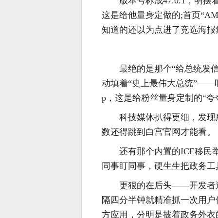
版本号标成47.0.1，
这是给他量身定做的;首页“AME
知道的还以为点进了竞选海报
最绝的是那个“给总统发
动填着“史上最伟大总统”—
p，这是给粉丝量身定制的“夸
科技媒体扒得更细，发现
数还得跳到白宫官网才能看。
还有那个内置的ICE移
同事盯同事，硬生生把政务工
更狠的在后头——开发者逆
隔四分半钟就精准抓一次用户
方应用，分明是披着政务外衣