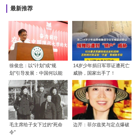
最新推荐
徐俊忠：以“计划”或“规
14岁少年捐日军罪证遭死亡
划”引导发展：中国何以能
威胁，国家出手了！
够成功
毛主席给子女下过的“死命
边芹：菲尔兹奖与定点爆破
令”