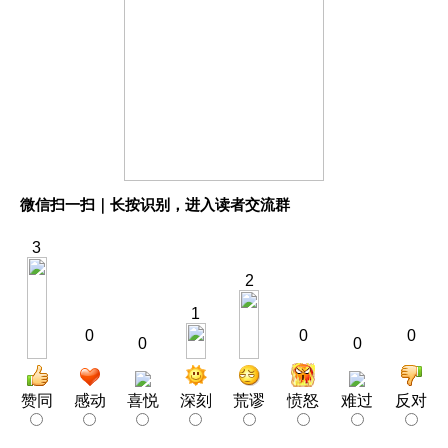
微信扫一扫｜长按识别，进入读者交流群
3
2
1
0
0
0
0
0
赞同
感动
喜悦
深刻
荒谬
愤怒
难过
反对