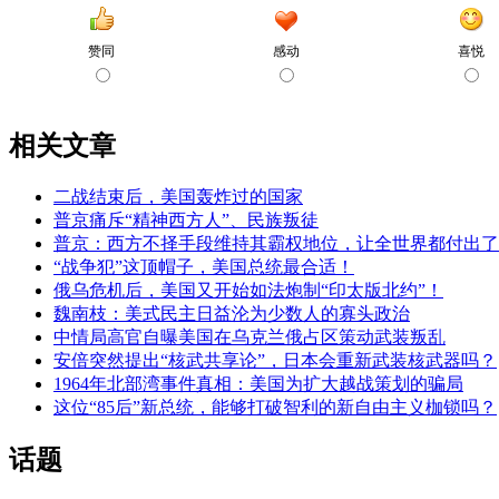
相关文章
二战结束后，美国轰炸过的国家
普京痛斥“精神西方人”、民族叛徒
普京：西方不择手段维持其霸权地位，让全世界都付出了
“战争犯”这顶帽子，美国总统最合适！
俄乌危机后，美国又开始如法炮制“印太版北约”！
魏南枝：美式民主日益沦为少数人的寡头政治
中情局高官自曝美国在乌克兰俄占区策动武装叛乱
安倍突然提出“核武共享论”，日本会重新武装核武器吗？
1964年北部湾事件真相：美国为扩大越战策划的骗局
这位“85后”新总统，能够打破智利的新自由主义枷锁吗？
话题