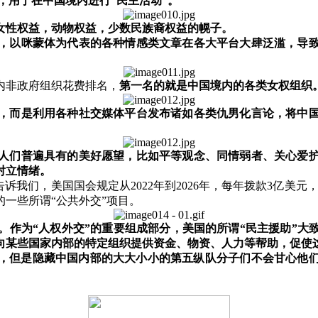
，用于在中国境内进行
“
民主活动
”
。
女性权益，动物权益，少数民族裔权益的幌子。
，以咪蒙体为代表的各种情感类文章在各大平台大肆泛滥，导
内非政府组织花费排名，
第一名的就是中国境内的各类女权组织
，而是利用各种社交媒体平台发布诸如各类仇男化言论，将中
。
人们普遍具有的美好愿望，比如平等观念、同情弱者、关心爱
对立情绪。
告诉我们，美国国会规定从
2022
年到
2026
年，每年拨款
3
亿美元
的一些所谓
“
公共外交
”
项目。
。作为
“
人权外交
”
的重要组成部分，美国的所谓
“
民主援助
”
大
向某些国家内部的特定组织提供资金、物资、人力等帮助，促使
，但是隐藏中国内部的大大小小的第五纵队分子们不会甘心他