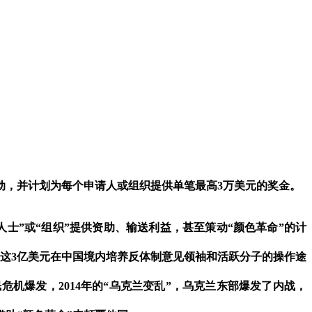
动，并计划为每个申请人或组织提供单笔最高
3
万美元的奖金。
人士
”
或
“
组织
”
提供资助、输送利益，甚至策动
“
颜色革命
”
的计
这
3
亿美元在中国境内培养反体制意见领袖和活跃分子的操作途
民危机爆发，
2014
年的
“
乌克兰变乱
”
，乌克兰东部爆发了内战，