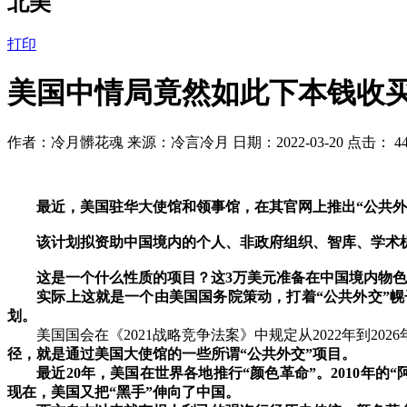
北美
打印
美国中情局竟然如此下本钱收
作者：冷月髒花魂 来源：冷言冷月 日期：2022-03-20 点击：
4
最近，美国驻华大使馆和领事馆，在其官网上推出
“
公共
该计划拟资助中国境内的个人、非政府组织、智库、学术
这是一个什么性质的项目？这
3
万美元准备在中国境内物
实际上这就是一个由美国国务院策动，打着
“
公共外交
”
幌
划。
美国国会在《
2021
战略竞争法案》中规定从
2022
年到
2026
径，就是通过美国大使馆的一些所谓
“
公共外交
”
项目。
最近
20
年，美国在世界各地推行
“
颜色革命
”
。
2010
年的
“
现在，美国又把
“
黑手
”
伸向了中国。