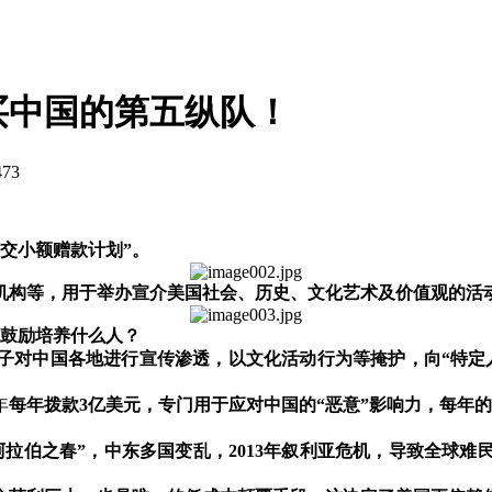
买中国的第五纵队！
473
外交小额赠款计划
”
。
机构等，用于举办宣介美国社会、历史、文化艺术及价值观的活
色鼓励培养什么人？
子对中国各地进行宣传渗透，以文化活动行为等掩护，向
“
特定
年
每年拨款
3
亿美元，专门用于应对中国的
“
恶意
”
影响力，每年的
阿拉伯之春
”
，中东多国变乱，
2013
年叙利亚危机，导致全球难