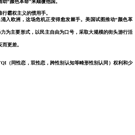
借助
“
颜色革命
”
来颠覆他国。
推行霸权主义的惯用手。
民涌入欧洲，这场危机正变得愈发棘手。美国试图推动
“
颜色革
暴力为主要形式，以民主自由为口号，采取大规模的街头游行活
反而更差。
TQI
（同性恋，双性恋，跨性别认知等畸形性别认同）权利和少