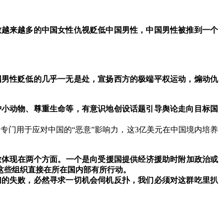
致越来越多的中国女性仇视贬低中国男性，中国男性被推到一个
。
国男性贬低的几乎一无是处，宣扬西方的极端平权运动，煽动仇
护小动物、尊重生命等，有意识地创设话题引导舆论走向目标国
，专门用于应对中国的
“
恶意
”
影响力，这
3
亿美元在中国境内培养
致体现在两个方面。一个是向受援国提供经济援助时附加政治或
这些组织直接在所在国内部有所行动。
们的失败，必然寻求一切机会伺机反扑，我们必须对这群吃里扒