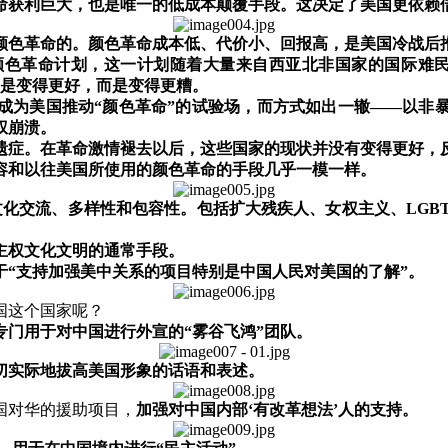
命获利巨大，也是唯一的低成本颠覆手段。这决定了美国更依赖
颜色革命的。颜色革命成本低、代价小、回报高，是美国冷战后
颜色革命计划，这一计划随着大量来自西亚北非国家的国际难
是变得更好，而是变得更糟。
成为美国推动
“
颜色革命
”
的试验场，而方式如出一辙
——
以非
权崩溃。
遗症。在革命激情褪去以后，这些国家的现状并没有变得更好，
容和以往美国所使用的颜色革命的手段几乎一模一样。
文化交流、多样性和包容性。包括扩大残疾人、女权主义、
LGB
主权文化文明的通常手段。
于
“
支持加强美中关系的项目特别是中国人民对美国的了解
”
。
国这个国家呢？
专门用于对中国进行外宣的
“
雾谷飞鸿
”
团队。
切实际地拔高美国形象的话语和表述。
国对华的援助项目，
加强对中国内部
‘
有改革想法
’
人的支持。