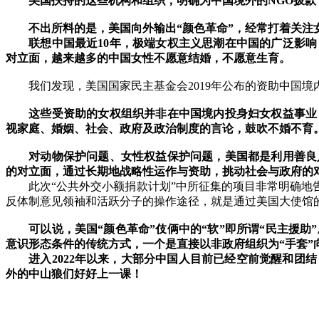
美国扶持的这些机构和组织，明确为中国境外的
NGO
拨款
不出所料的是，美国向外输出
“
颜色革命
”
，经常打着关注
联想中国最近
10
年，极端女权主义思潮在中国的广泛影响
对立面，越来越多的中国女性不愿意结婚，不愿意生育。
我们发现，美国国家民主基金会
2019
年公布的资助中国境
这些受资助的女权组织并非在中国境内投身妇女权益事业
视家庭、婚姻、社会、政府及政治制度的言论，鼓吹不婚不育
对动物保护问题、女性权益保护问题，美国都是利用善良
的对立面，通过长期地战略性运作与资助，挑动社会与政府的
此次
“
公共外交小额捐款计划
”
中所征集的项目非常明确地
反体制意见领袖和活跃分子的操作途径，就是通过美国大使馆
可以说，美国
“
颜色革命
”
伎俩中的
“
软
”
即所谓
“
民主援助
”
意识形态条件的传统方式，一个是直接以非政府组织为
“
手套
”
进入
2022
年以来，大部分中国人目前已经空前觉醒和团结
外的中山狼们好好上一课！