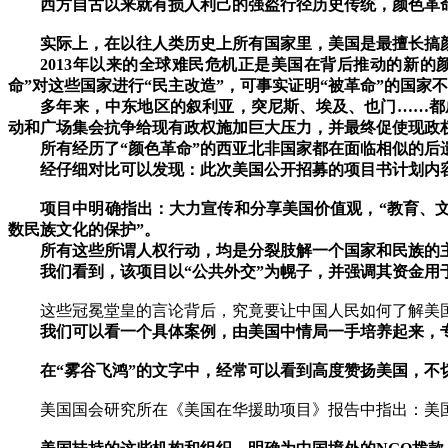
西方自古以来就有损人利己的强盗行径历史传统，颜色革
实际上，在以往人类历史上所有国家里，美国是最擅长搞
2013
年以来的全球难民危机正是美国在背后推动的新的
命
”
对这些国家进行
“
民主改造
”
，可事实证明
“
被革命
”
的国家不
多年来，中东地区的叙利亚，突尼斯、埃及、也门
……
都
动和广场集会抗争给现有政权施加巨大压力，并最终促使现政
所有经历了
“
颜色革命
”
的西亚北非国家都在面临相似的后
经仔细对比可以发现：此次美国公开招募的项目书计划内
项目中明确指出：大力宣传和分享美国价值观，
“
教育、
数民族文化的保护
”
。
所有这些所谓人权行动，均是分裂肢解一个国家和民族的
我们看到，该项目以
“
公共外交
”
为幌子，并强调其资金用
这些冠冕堂皇的言论背后，究竟要让中国人民如何了解美
我们可以看一个具体案例，由美国中情局一手培养起来，
在
“
雾谷飞鸿
”
的文字中，经常可以看到高度赞扬美国，不
美国国会研究所在《美国在华援助项目》报告中指出：美