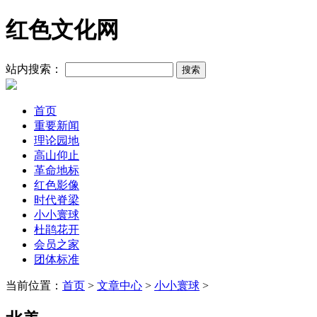
红色文化网
站内搜索：
首页
重要新闻
理论园地
高山仰止
革命地标
红色影像
时代脊梁
小小寰球
杜鹃花开
会员之家
团体标准
当前位置：
首页
>
文章中心
>
小小寰球
>