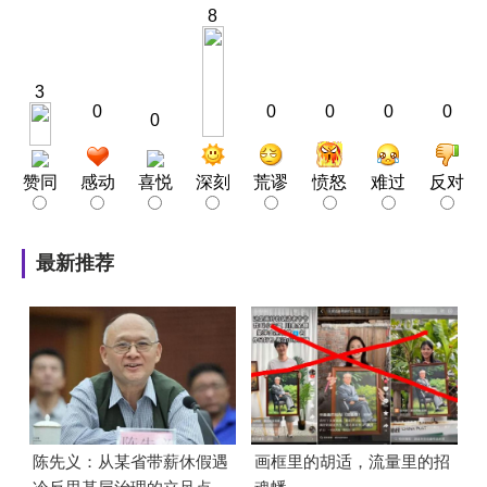
8
3
0
0
0
0
0
0
赞同
感动
喜悦
深刻
荒谬
愤怒
难过
反对
最新推荐
陈先义：从某省带薪休假遇
画框里的胡适，流量里的招