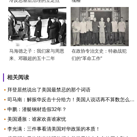
冷反思基层治理的立足点
魂幡
马海德之子：我们家与周恩
在政协专治文史：特赦战犯
来、邓颖超的五十二年
们的“革命工作”
相关阅读
拜登居然说出了美国最禁忌的那个词语
司马南：解振华反击十分给力！美国人说话再不算数怎么办？
申鹏：潜艇钢材造假32年？
美国通胀：谁家欢喜谁家忧
李光满：三件事看清美国对华政策的本质！