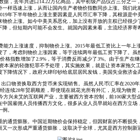
据，去年共进口14.22万亿商品，其中初级产品仅占三分之
外一样迅速上涨，从而让国内生产者物价指数同步上涨。我们此
019年下半年物价上涨主要因素是人民币汇率下降，其根源是
来物价上涨。如今中美关系恶化，加上没有开放的主权已经很少
下降，但短期内可能不会发生。就国内因素来看，主流经济界寄
能力上涨速度，抑制物价上涨。2015年最低工资比上一年上涨
不变了，考虑到物价上涨因素，等于连续两年最低工资下降了。虽
消费价格指数增加了2.9%，等于消费反而减少了3%。由于生
，对资本家的轻微犯罪不予处理，其实施效果，就是让资本家拖欠
下降情况下，政府大肆印钞给底层居民发钱，美国失业救济金高
，出口物资换取西方货币来实现销售。虽然人民币汇率在
202
3年以来，已经连续28年贸易顺差，即使现在就花光所有外汇，兑现
方兴未艾的互联网产业，主要被西方资本控制，前100家大型
在中国雇佣人员传播西方文化，很多从业人员早就站在西方立场
一例。
重的通货膨胀。中国近期物价会保持稳定，但因财富的不断损失
而又一次形成严重通货膨胀，这取决于全球，尤其是西方控制新