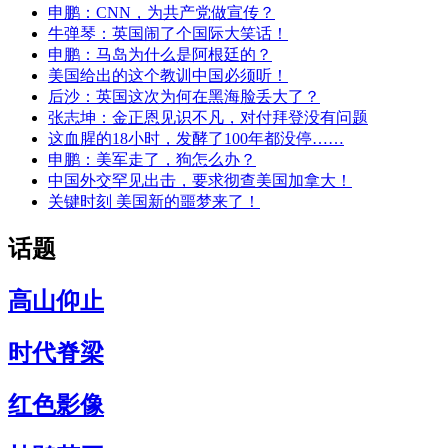
申鹏：CNN，为共产党做宣传？
牛弹琴：英国闹了个国际大笑话！
申鹏：马岛为什么是阿根廷的？
美国给出的这个教训中国必须听！
后沙：英国这次为何在黑海脸丢大了？
张志坤：金正恩见识不凡，对付拜登没有问题
这血腥的18小时，发酵了100年都没停……
申鹏：美军走了，狗怎么办？
中国外交罕见出击，要求彻查美国加拿大！
关键时刻 美国新的噩梦来了！
话题
高山仰止
时代脊梁
红色影像