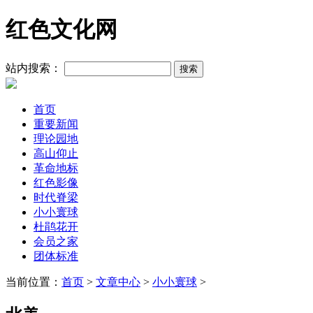
红色文化网
站内搜索：
首页
重要新闻
理论园地
高山仰止
革命地标
红色影像
时代脊梁
小小寰球
杜鹃花开
会员之家
团体标准
当前位置：
首页
>
文章中心
>
小小寰球
>