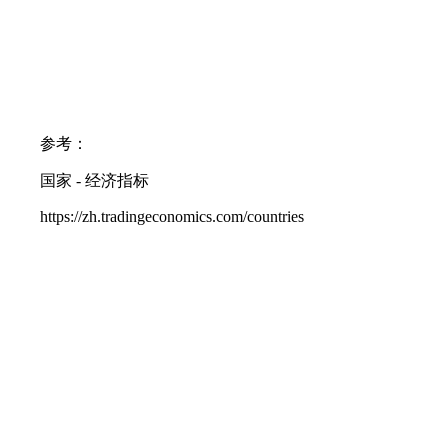
参考：
国家
- 经济指标
https://zh.tradingeconomics.com/countries