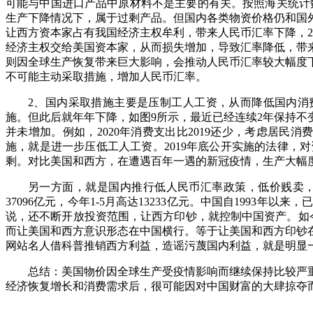
可能与中国进口产品中原材料不是主要的有关。按照海关统计数
生产下降情况下，属于过剩产品。但国内各类物资价格仍和国
让西方资本家占有我国经济主权牟利，带来人民币汇率下降，2
经济主权交给美国资本家，从而损失增加，导致汇率降低，带
则因全球生产恢复带来巨大影响，会推动人民币汇率较大幅度
不可能主动采取措施，增加人民币汇率。
2、国内采取措施主要是压制工人工资，从而降低国内消费
施。但此后就年年下降，如图9所示，最近已经连续2年保持
并未增加。例如，2020年消费支出比2019还少，考虑居民
施，就是进一步压低工人工资。2019年底公开实施的法律
剩。对比美国和西方，在遭遇百年一遇的新冠疫情，生产大幅度
另一方面，就是国内推行低人民币汇率政策，低价贱卖
37096亿元，今年1-5月高达13233亿元。中国自199
说，还不断开放投资范围，让西方印钞，就控制中国资产。如今
而让美国和西方意识形态在中国横行。等于让美国和西方印钞
网站名人借科普推销西方利益，造谣污蔑国内利益，就是明显
总结：美国物价因全球生产受疫情影响而继续保持比较严
经济恢复增长和消费需求后，很可能因对中国财富的大肆掠夺