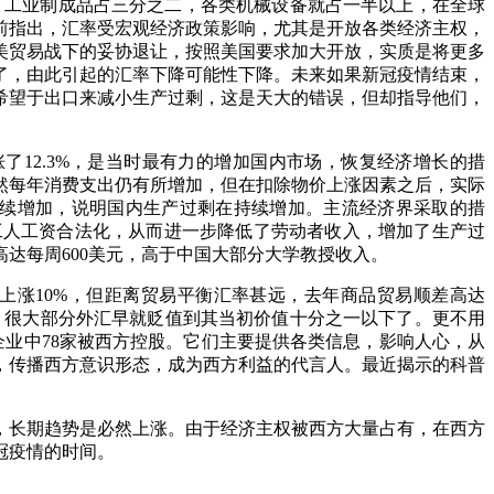
一，工业制成品占三分之二，各类机械设备就占一半以上，在全球
前指出，汇率受宏观经济政策影响，尤其是开放各类经济主权，
中美贸易战下的妥协退让，按照美国要求加大开放，实质是将更多
了，由此引起的汇率下降可能性下降。未来如果新冠疫情结束，
希望于出口来减小生产过剩，这是天大的错误，但却指导他们，
了12.3%，是当时最有力的增加国内市场，恢复经济增长的措
然每年消费支出仍有所增加，但在扣除物价上涨因素之后，实际
产在继续增加，说明国内生产过剩在持续增加。主流经济界采取的措
工人工资合法化，从而进一步降低了劳动者收入，增加了生产过
达每周600美元，高于中国大部分大学教授收入。
0年上涨10%，但距离贸易平衡汇率甚远，去年商品贸易顺差高达
为物资，很大部分外汇早就贬值到其当初价值十分之一以下了。更不用
企业中78家被西方控股。它们主要提供各类信息，影响人心，从
，传播西方意识形态，成为西方利益的代言人。最近揭示的科普
，长期趋势是必然上涨。由于经济主权被西方大量占有，在西方
冠疫情的时间。