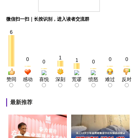
微信扫一扫｜长按识别，进入读者交流群
6
1
0
0
0
1
0
0
赞同
感动
喜悦
深刻
荒谬
愤怒
难过
反对
最新推荐