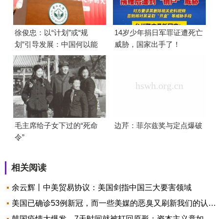
徐俊忠：以“计划”或“规
14岁少年捐日军罪证遭死亡
划”引导发展：中国何以能
威胁，国家出手了！
够成功
毛主席给子女下过的“死命
边芹：菲尔兹奖与定点爆破
令”
相关阅读
余云辉丨中美贸易协议：美国剑指中国三大要害领域
美国已确诊53例新冠，而一些美媒的恶臭又刷新我们的认知！
韩国疫情大爆发，7天时间就被打回原形：资本主义竟如此不堪！