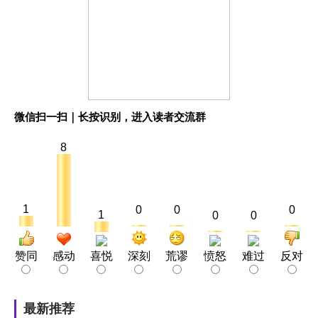
微信扫一扫｜长按识别，进入读者交流群
8
1
0
0
0
1
0
0
赞同
感动
喜悦
深刻
荒谬
愤怒
难过
反对
最新推荐