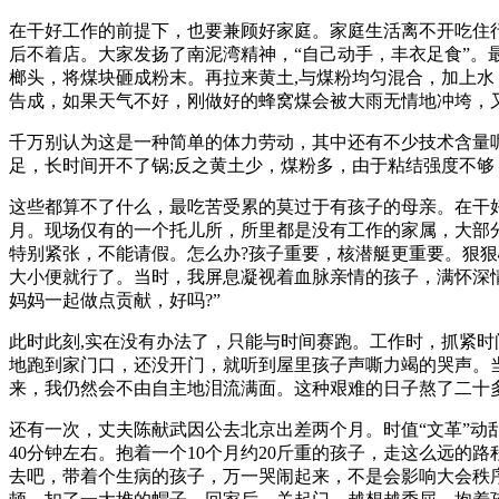
在干好工作的前提下，也要兼顾好家庭。家庭生活离不开吃住
后不着店。大家发扬了南泥湾精神，“自己动手，丰衣足食”
榔头，将煤块砸成粉末。再拉来黄土,与煤粉均匀混合，加上
告成，如果天气不好，刚做好的蜂窝煤会被大雨无情地冲垮，
千万别认为这是一种简单的体力劳动，其中还有不少技术含量
足，长时间开不了锅;反之黄土少，煤粉多，由于粘结强度不
这些都算不了什么，最吃苦受累的莫过于有孩子的母亲。在干
月。现场仅有的一个托儿所，所里都是没有工作的家属，大部
特别紧张，不能请假。怎么办?孩子重要，核潜艇更重要。狠
大小便就行了。当时，我屏息凝视着血脉亲情的孩子，满怀深
妈妈一起做点贡献，好吗?”
此时此刻,实在没有办法了，只能与时间赛跑。工作时，抓紧
地跑到家门口，还没开门，就听到屋里孩子声嘶力竭的哭声。
来，我仍然会不由自主地泪流满面。这种艰难的日子熬了二十
还有一次，丈夫陈献武因公去北京出差两个月。时值“文革”
40分钟左右。抱着一个10个月约20斤重的孩子，走这么远
去吧，带着个生病的孩子，万一哭闹起来，不是会影响大会秩