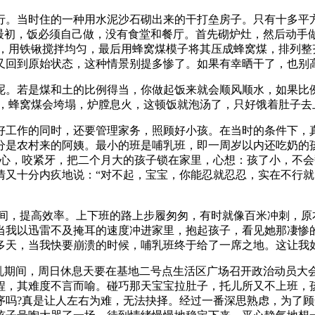
行。当时住的一种用水泥沙石砌出来的干打垒房子。只有十多平
。最初，饭必须自己做，没有食堂和餐厅。首先砌炉灶，然后动手
水，用铁锹搅拌均匀，最后用蜂窝煤模子将其压成蜂窝煤，排列整
又回到原始状态，这种情景别提多惨了。如果有幸晒干了，也别
呢。若是煤和土的比例得当，你做起饭来就会顺风顺水，如果比
够，蜂窝煤会垮塌，炉膛息火，这顿饭就泡汤了，只好饿着肚子去
好工作的同时，还要管理家务，照顾好小孩。在当时的条件下，
分是农村来的阿姨。最小的班是哺乳班，即一周岁以内还吃奶的
狠心，咬紧牙，把二个月大的孩子锁在家里，心想：孩了小，不会
情又十分内疚地说：“对不起，宝宝，你能忍就忍忍，实在不行
时间，提高效率。上下班的路上步履匆匆，有时就像百米冲刺，原
当我以迅雷不及掩耳的速度冲进家里，抱起孩子，看见她那凄惨
多天，当我快要崩溃的时候，哺乳班终于给了一席之地。这让我如
动乱期间，周日休息天要在基地二号点生活区广场召开政治动员大
的路程，其难度不言而喻。碰巧那天宝宝拉肚子，托儿所又不上班，
序吗?真是让人左右为难，无法抉择。经过一番深思熟虑，为了