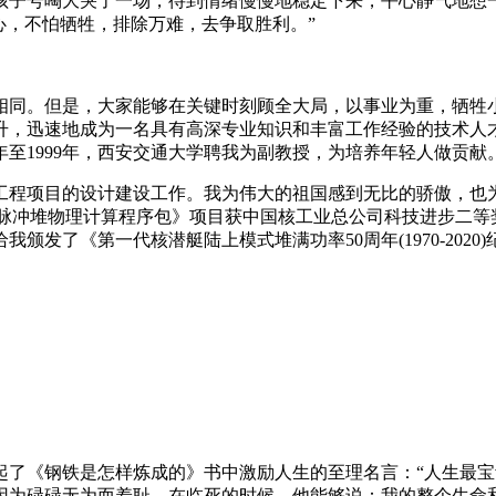
孩子号啕大哭了一场，待到情绪慢慢地稳定下来，平心静气地想
心，不怕牺牲，排除万难，去争取胜利。”
相同。但是，大家能够在关键时刻顾全大局，以事业为重，牺牲
升，迅速地成为一名具有高深专业知识和丰富工作经验的技术人
年至1999年，西安交通大学聘我为副教授，为培养年轻人做贡献
程项目的设计建设工作。我为伟大的祖国感到无比的骄傲，也为自
-S脉冲堆物理计算程序包》项目获中国核工业总公司科技进步二等
颁发了《第一代核潜艇陆上模式堆满功率50周年(1970-2020
起了《钢铁是怎样炼成的》书中激励人生的至理名言：“人生最
因为碌碌无为而羞耻。在临死的时候，他能够说：我的整个生命和