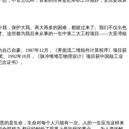
一想，不管怎么样，首要的任务是把本职工作做好，受点委屈算
小我，保护大我。再大再多的困难，都挺过来了。我们不仅出色
才。这些都为我后来从事的一生中第二大工程项目——大亚湾核
。
己自豪。1987年12月，《界面流二维组件计算程序》项目获
奖。1992年10月，《脉冲堆堆芯物理设计》项目获中国核工业
)纪念证书》。
宝贵的是生命，生命对每个人只能有一次。人的一生应当这样来
全部精力,都已经献给了世界上最壮丽的事业——为人类的解