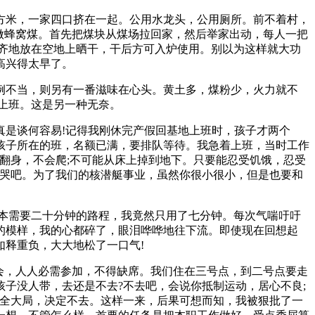
方米，一家四口挤在一起。公用水龙头，公用厕所。前不着村，
做蜂窝煤。首先把煤块从煤场拉回家，然后举家出动，每人一把
齐地放在空地上晒干，干后方可入炉使用。别以为这样就大功
高兴得太早了。
例不当，则另有一番滋味在心头。黄土多，煤粉少，火力就不
上班。这是另一种无奈。
真是谈何容易!记得我刚休完产假回基地上班时，孩子才两个
孩子所在的班，名额已满，要排队等待。我急着上班，当时工作
翻身，不会爬;不可能从床上掉到地下。只要能忍受饥饿，忍受
就哭吧。为了我们的核潜艇事业，虽然你很小很小，但是也要和
本需要二十分钟的路程，我竟然只用了七分钟。每次气喘吁吁
的模样，我的心都碎了，眼泪哗哗地往下流。即使现在回想起
释重负，大大地松了一口气!
会，人人必需参加，不得缺席。我们住在三号点，到二号点要走
孩子没人带，去还是不去?不去吧，会说你抵制运动，居心不良;
顾全大局，决定不去。这样一来，后果可想而知，我被狠批了一