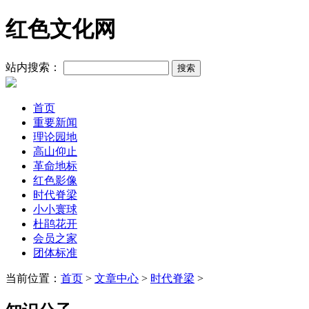
红色文化网
站内搜索：
首页
重要新闻
理论园地
高山仰止
革命地标
红色影像
时代脊梁
小小寰球
杜鹃花开
会员之家
团体标准
当前位置：
首页
>
文章中心
>
时代脊梁
>