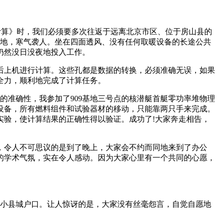
计算》时，我们必须要多次往返于远离北京市区、位于房山县的
雪地，寒气袭人。坐在四面透风、没有任何取暖设备的长途公共
仍然没日没夜地投入工作。
后上机进行计算。这些孔都是数据的转换，必须准确无误，如果
全力，顺利地完成了计算任务。
果的准确性，我参加了909基地三号点的核潜艇首艇零功率堆物理
的设备，所有燃料组件和试验器材的移动，只能靠两只手来完成。
实验，使计算结果的正确性得以验证。成功了!大家奔走相告，
，令人不可思议的是到了晚上，大家会不约而同地来到了办公
的学术气氛，实在令人感动。因为大家心里有一个共同的心愿，
成了小县城户口。让人惊讶的是，大家没有丝毫怨言，自觉自愿地