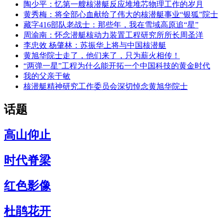
陶少平：忆第一艘核潜艇反应堆堆芯物理工作的岁月
黄秀梅：将全部心血献给了伟大的核潜艇事业“银狐”院士
藏字416部队老战士：那些年，我在雪域高原追“星”
周渝南：怀念潜艇核动力装置工程研究所所长周圣洋
李忠效 杨肇林：苏振华上将与中国核潜艇
黄旭华院士走了，他们来了，只为薪火相传！
“两弹一星”工程为什么能开拓一个中国科技的黄金时代
我的父亲于敏
核潜艇精神研究工作委员会深切悼念黄旭华院士
话题
高山仰止
时代脊梁
红色影像
杜鹃花开