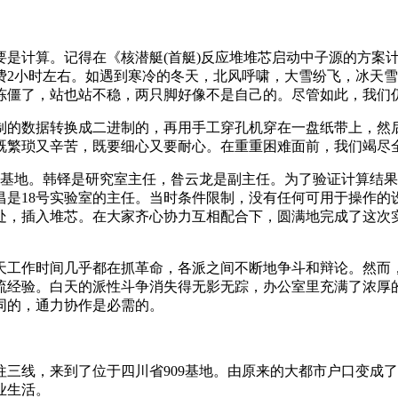
要是计算。记得在《核潜艇(首艇)反应堆堆芯启动中子源的方案
费2小时左右。如遇到寒冷的冬天，北风呼啸，大雪纷飞，冰天
冻僵了，站也站不稳，两只脚好像不是自己的。尽管如此，我们
制的数据转换成二进制的，再用手工穿孔机穿在一盘纸带上，然
既繁琐又辛苦，既要细心又要耐心。在重重困难面前，我们竭尽
909基地。韩铎是研究室主任，昝云龙是副主任。为了验证计算结
昌是18号实验室的主任。当时条件限制，没有任何可用于操作
处，插入堆芯。在大家齐心协力互相配合下，圆满地完成了这次
天工作时间几乎都在抓革命，各派之间不断地争斗和辩论。然而
流经验。白天的派性斗争消失得无影无踪，办公室里充满了浓厚
同的，通力协作是必需的。
搬往三线，来到了位于四川省909基地。由原来的大都市户口变
业生活。