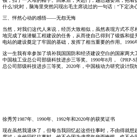
顿，扣了一大堆的帽子。回家后，关起门，越想越委屈，抱着
什么?此时，脑海里突然闪现出毛主席说过的一句话：“下定决
三、怦然心动的感悟——无怨无悔
当然，对我们这代人来说，经历大致相似，虽然表现方式不尽
地完成了核潜艇工程建设的任务，从而使自己得到了锻炼和提
电站的建设奠定了牢固的基础，发挥了相当重要的作用。1996
这一生我有幸参加了填补我国国防和经济建设空白的国家两大工
中国核工业总公司部级科技进步三等奖。1990年8月，《PRP
总公司部级科技进步三等奖。2020年，中国核动力研究设计院给我
徐秀芳1987年、1990年、1992年和2020年的获奖证书
现在虽然我退休了，但每当我回忆起这些往事时，不由得就想
度过：当他回忆往事时，他不会因为虚度年华而悔恨，也不会