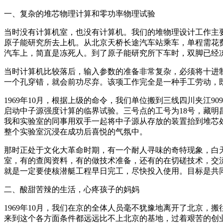
一、复杂的堆芯物理计算和零功率物理试验
当时没有计算机室，也没有计算机。我们的堆物理设计工作主
原子能研究所去上机。从北京天桥长途汽车站乘车，单程需花
汽车上，简直是冻死人。到了原子能研究所下车时，双脚已经
当时计算机比较落后，输入参数的准备非常复杂，必须将十进
一个孔穿错，就会前功尽弃。该项工作完全是一种手工劳动，
1969年10月，根据上级的命令，我们单位搬到三线四川夹江
启动中子源强度计算的临界试验。三号点的工号为18号，藏明
我和实验室的同事用双手一起将中子源从存放的装置抬到堆芯
整个实验室沉浸在成功后喜悦的气氛中。
那时正处于文化大革命时期，有一个耐人寻味的奇特现象，白
室，有的查阅资料，有的做技术准备，还有的在切磋技术，交
就是一定要使核潜艇工程早日完工，尽快投入使用。目标是共
二、酸甜苦辣的生活，心疼孩子的妈妈
1969年10月，我们在京的全体人员毫不犹豫地离开了北京，
来到这个各方面条件都远远比不上北京的基地，过着艰苦的创