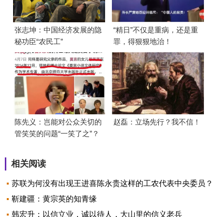
张志坤：中国经济发展的隐
“精日”不仅是重病，还是重
秘功臣“农民工”
罪，得狠狠地治！
陈先义：岂能对公众关切的
赵磊：立场先行？我不信！
管笑笑的问题“一笑了之”？
相关阅读
苏联为何没有出现王进喜陈永贵这样的工农代表中央委员？
靳建疆：黄宗英的知青缘
韩宏升：以信立业，诚以待人，大山里的信义老兵