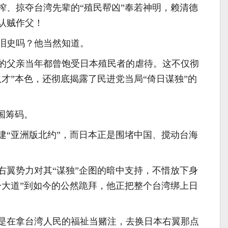
榨、掠夺台湾先辈的“殖民帮凶”奉若神明，赖清德
认贼作父！
泪史吗？他当然知道。
的父亲当年都曾饱受日本殖民者的虐待。这不仅彻
才”本色，还彻底揭露了民进党当局“倚日谋独”的
国筹码。
建“亚洲版北约”，而日本正是围堵中国、搅动台海
右翼势力对其“谋独”企图的暗中支持，不惜放下身
一大道”到如今的公然跪拜，他正把整个台湾绑上日
是在拿台湾人民的福祉当赌注，去换日本右翼那点