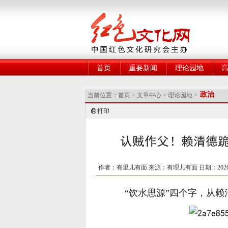
网
首页
重要新闻
理论园地
政治
当前位置：
首页
>
文章中心
>
理论园地
>
打印
认贼作父！赖清德
作者：有里儿有面 来源：有理儿有面 日期：2026-
“饮水思源”四个字，从