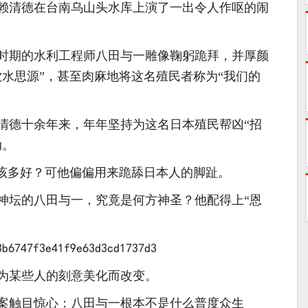
人赖清德在台南乌山头水库上演了一出令人作呕的闹
时期的水利工程师八田与一雕像鞠躬跪拜，并厚颜
饮水思源”，甚至肉麻地将这名殖民者称为“我们的
清德十余年来，年年坚持为这名日本殖民帮凶“招
动。
上该多好？可他偏偏用来跪舔日本人的脚趾。
神坛的八田与一，究竟是何方神圣？他配得上“恩
为某些人的刻意美化而改变。
案触目惊心：八田与一根本不是什么普度众生