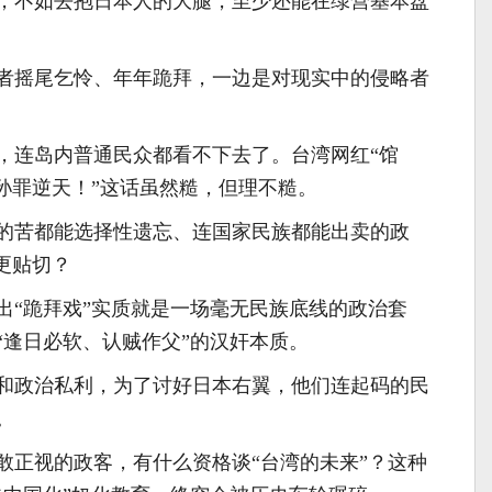
，不如去抱日本人的大腿，至少还能在绿营基本盘
。
者摇尾乞怜、年年跪拜，一边是对现实中的侵略者
，连岛内普通民众都看不下去了。台湾网红“馆
孙罪逆天！”这话虽然糙，但理不糙。
的苦都能选择性遗忘、连国家民族都能出卖的政
更贴切？
出“跪拜戏”实质就是一场毫无民族底线的政治套
“逢日必软、认贼作父”的汉奸本质。
和政治私利，为了讨好日本右翼，他们连起码的民
。
敢正视的政客，有什么资格谈“台湾的未来”？这种