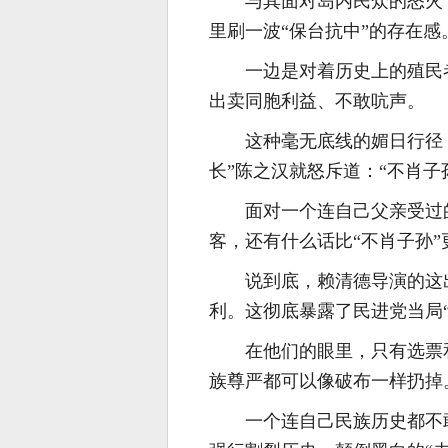
与其面对岛内民众的怒火
里刷一波“保台抗中”的存在感
一边是对着历史上的殖民
出卖同胞利益、不敢吭声。
这种毫无底线的媚日行径
长”陈之汉就怒斥道：“不肖子
面对一个连自己父亲受过
客，还有什么话比“不肖子孙”
说到底，赖清德导演的这
利。这彻底暴露了民进党当局
在他们的眼里，只有选票
族尊严都可以像破布一样扔掉
一个连自己民族历史都不