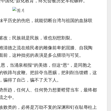
去中国化”奴化教育，终究会被历史车轮碾碎。
抹平历史的伤疤，就能切断台湾与祖国的血脉联
篡改；民族就是民族，谁也别想割裂。
赖清德之流在殖民者的雕像前卑躬屈膝、自我陶
面前，这种拙劣的表演是多么猥琐与可笑。
恩，当涌泉相报”的美德，但这“恩”，是同胞之
的铁蹄与皮鞭。把掠夺当恩赐，把剥削当馈赠，这
，骗得了自己，骗不了天下人。
势所趋，任何人、任何势力想要螳臂当车，最终都
流之中。
族败类的，必将是万劫不复的深渊和钉在耻辱柱上