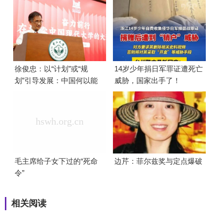
徐俊忠：以“计划”或“规
14岁少年捐日军罪证遭死亡
划”引导发展：中国何以能
威胁，国家出手了！
够成功
毛主席给子女下过的“死命
边芹：菲尔兹奖与定点爆破
令”
相关阅读