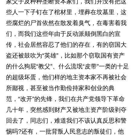
家父子及种种垄断资本家们，我们并没有把这
些人一下子钉在了棺材里，埋葬在坟墓里，这
些腐烂的尸首依然在散发着臭气，在毒害着我
们，而我们这些年由于反动派颠倒黑白的宣
传，社会居然容忍了他们的存在，有的窃国大
盗还被鼓吹为“英雄”，比如那个窃取国有资产
的什么狗屁“教父”、什么流氓“皮带”一类的十足
的超级坏蛋，他们样的地主资本家不再被社会
所鄙视，甚至被当作勤俭持家和创业的典
范，“改开”的先锋，我们在共产党领导下革命
几十年，突然感到财产又被地主资产阶级剥夺
回去了，同志们，难道我们不该认真反思和警
惕吗?还有，一批背叛人民意志的叛徒们，他