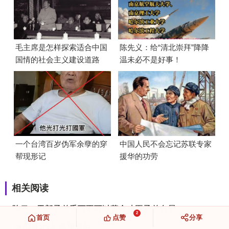
毛主席是怎样探索适合中国
陈先义：给“清北崇拜”降降
国情的社会主义建设道路
温未必不是好事！
的？
一个台湾百岁伪军余孽的穿
中国人民不会忘记苏联专家
帮现形记
援华的功劳
相关阅读
陈云：干部子弟千万不可以革命功臣子弟自居
2
首页
点赞
分享
“英烈保护法”颁布前后