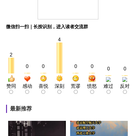
微信扫一扫｜长按识别，进入读者交流群
4
2
0
0
0
0
0
0
赞同
感动
喜悦
深刻
荒谬
愤怒
难过
反对
最新推荐