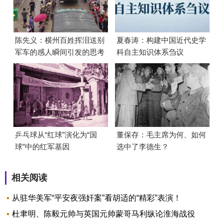
陈先义：横州百姓挥泪送别
夏春涛：构建中国近代史学
军车的感人瞬间引发的思考
科自主知识体系刍议
乒乓球从“红球”演化为“国
董保存：毛主席为何、如何
球”中的红军基因
选中了李德生？
相关阅读
从驻华美军“平安夜强奸案”看胡适的“精彩”表演！
杜聿明、陈毅元帅与英国元帅蒙哥马利纵论淮海战役