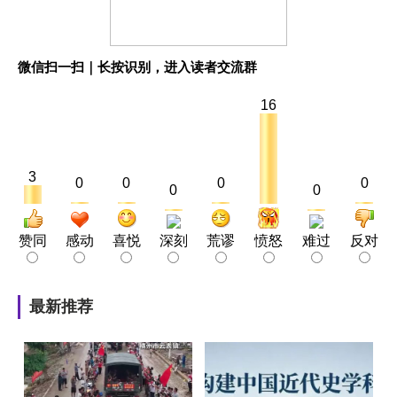
微信扫一扫｜长按识别，进入读者交流群
16
3
0
0
0
0
0
0
赞同
感动
喜悦
深刻
荒谬
愤怒
难过
反对
最新推荐