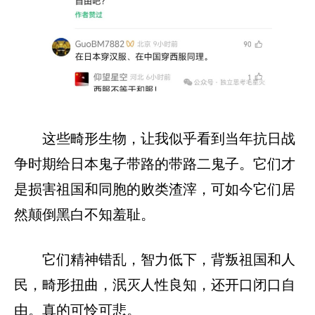
这些畸形生物，让我似乎看到当年抗日战
争时期给日本鬼子带路的带路二鬼子。它们才
是损害祖国和同胞的败类渣滓，可如今它们居
然颠倒黑白不知羞耻。
它们精神错乱，智力低下，背叛祖国和人
民，畸形扭曲，泯灭人性良知，还开口闭口自
由。真的可怜可悲。