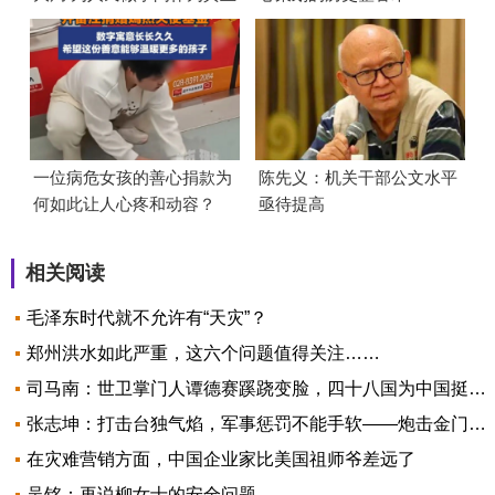
的政绩
一位病危女孩的善心捐款为
陈先义：机关干部公文水平
何如此让人心疼和动容？
亟待提高
相关阅读
毛泽东时代就不允许有“天灾”？
郑州洪水如此严重，这六个问题值得关注……
司马南：世卫掌门人谭德赛蹊跷变脸，四十八国为中国挺身而出
张志坤：打击台独气焰，军事惩罚不能手软——炮击金门的历史启示
在灾难营销方面，中国企业家比美国祖师爷差远了
吴铭：再说柳女士的安全问题