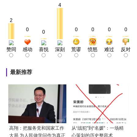
4
2
0
0
0
0
0
0
赞同
感动
喜悦
深刻
荒谬
愤怒
难过
反对
最新推荐
高翔：把服务党和国家工作
从“战犯”到“名媛”：一场精
大局 为人民做学问作为真正
心策划的历史整容术