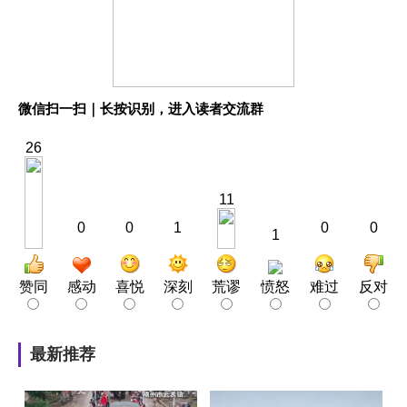
微信扫一扫｜长按识别，进入读者交流群
26
11
0
0
1
0
0
1
赞同
感动
喜悦
深刻
荒谬
愤怒
难过
反对
最新推荐