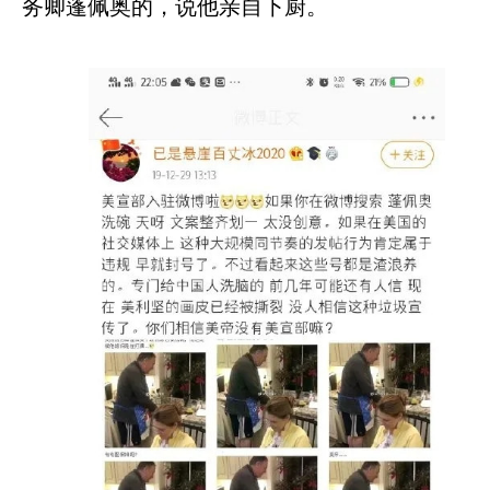
务卿蓬佩奥的，说他亲自下厨。