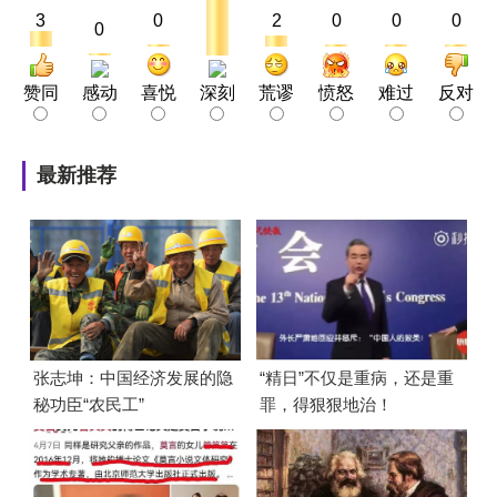
3
0
2
0
0
0
0
赞同
感动
喜悦
深刻
荒谬
愤怒
难过
反对
最新推荐
张志坤：中国经济发展的隐
“精日”不仅是重病，还是重
秘功臣“农民工”
罪，得狠狠地治！