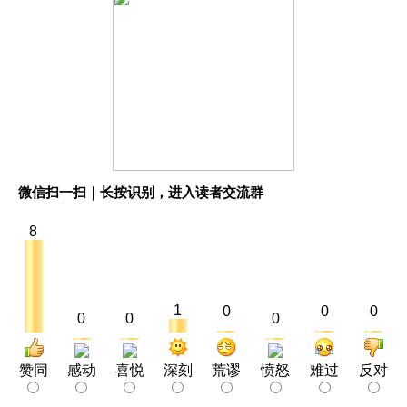
微信扫一扫｜长按识别，进入读者交流群
8
1
0
0
0
0
0
0
赞同
感动
喜悦
深刻
荒谬
愤怒
难过
反对