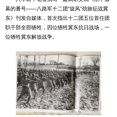
幕的番号——八路军十二团“旋风”劲旅征战冀
东》刊发自媒体，首次指出十二团五位首任团
职干部全部牺牲，四位牺牲冀东抗日战场，一
位牺牲冀东解放战争。