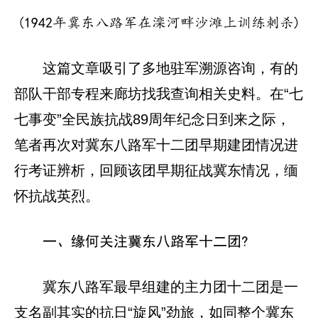
(1942年冀东八路军在滦河畔沙滩上训练刺杀)
这篇文章吸引了多地驻军溯源咨询，有的
部队干部专程来廊坊找我查询相关史料。在“七
七事变”全民族抗战89周年纪念日到来之际，
笔者再次对冀东八路军十二团早期建团情况进
行考证辨析，回顾该团早期征战冀东情况，缅
怀抗战英烈。
一、缘何关注冀东八路军十二团?
冀东八路军最早组建的主力团十二团是一
支名副其实的抗日“旋风”劲旅，如同整个冀东