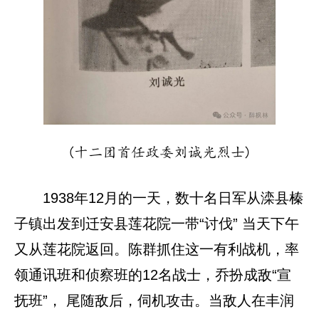
(十二团首任政委刘诚光烈士)
1938年12月的一天，数十名日军从滦县榛
子镇出发到迁安县莲花院一带“讨伐” 当天下午
又从莲花院返回。陈群抓住这一有利战机，率
领通讯班和侦察班的12名战士，乔扮成敌“宣
抚班”， 尾随敌后，伺机攻击。当敌人在丰润