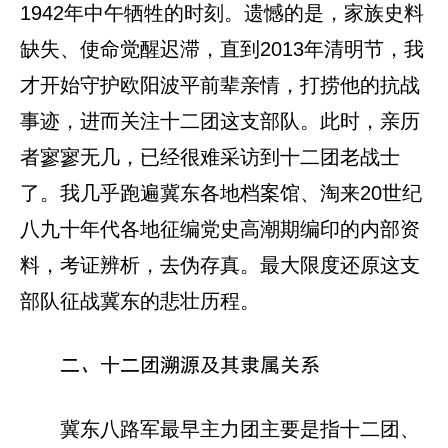
1942年中午牺牲的时刻。遗憾的是，家族史料
缺失、使命觉醒迟滞，直到2013年清明节，我
才开始守护欧阳波平前辈亲情，打捞他的抗战
事迹，进而关注十二团这支部队。此时，亲历
者寥寥无几，已经很难采访到十二团老战士
了。我几乎跑遍冀东各地档案馆、淘来20世纪
八九十年代各地征编党史高潮期编印的内部资
料，考证辨析，去伪存真。最大限度还原这支
部队征战冀东的悲壮历程。
二、十二团溯源及其隶属关系
冀东八路军最早主力团主要是指十二团、