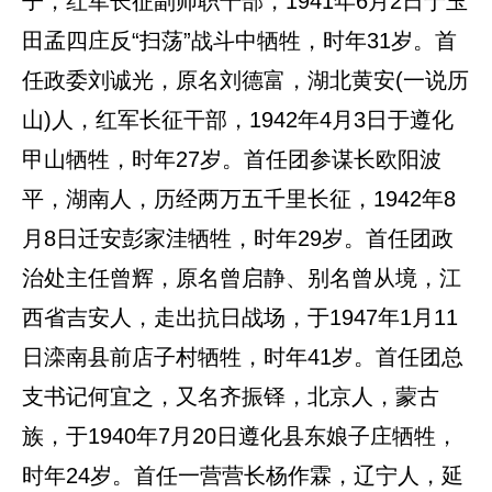
子，红军长征副师职干部，1941年6月2日于玉
田孟四庄反“扫荡”战斗中牺牲，时年31岁。首
任政委刘诚光，原名刘德富，湖北黄安(一说历
山)人，红军长征干部，1942年4月3日于遵化
甲山牺牲，时年27岁。首任团参谋长欧阳波
平，湖南人，历经两万五千里长征，1942年8
月8日迁安彭家洼牺牲，时年29岁。首任团政
治处主任曾辉，原名曾启静、别名曾从境，江
西省吉安人，走出抗日战场，于1947年1月11
日滦南县前店子村牺牲，时年41岁。首任团总
支书记何宜之，又名齐振铎，北京人，蒙古
族，于1940年7月20日遵化县东娘子庄牺牲，
时年24岁。首任一营营长杨作霖，辽宁人，延