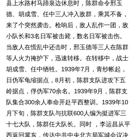
县上水路村马蹄泉边休息时，陈群命令邢玉
德、胡成雪、任中三人冲入敌群，乘其不备，
来了个突然袭击。枪响后，敌人乱作一团，敌
小队长和3名日军被击毙，数名日军被击伤。
当敌人在慌乱中还击时，邢玉德等三人在陈群
等人火力掩护下，迅速转移。在转移中，战士
胡成雪、任中牺牲。1939年7月，青纱帐起，
日伪军龟缩据点，8月初，陈群支队进攻下五
岭据点，俘伪军70余名。1939年9月，陈群支
队集合300余人奉命开赴平西整训。1939年10
月下旬，陈群支队与抗联600人编为挺进军三
十七大队，陈群任大队长。同时 ，李运昌从平
西返回冀东，传达中共中央北方局军城会议决