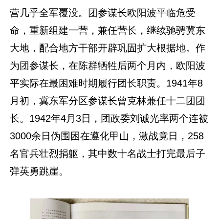
营几乎全军覆没。团参谋长欧阳波平临危受
命，重新组建一营，兼任营长，继续驰骋冀东
大地，配合地方干部开辟巩固扩大根据地。作
为团参谋长，在陈群牺牲后两个月内，欧阳波
平实际在最困难时期履行团长职责。1941年8
月初，冀东军分区参谋长曾克林兼任十二团团
长。1942年4月3日，团政委刘诚光率两个连被
3000余日伪围困在遵化甲山，激战竟日，258
名官兵壮烈捐躯，其中数十名战士打完最后子
弹英勇跳崖。