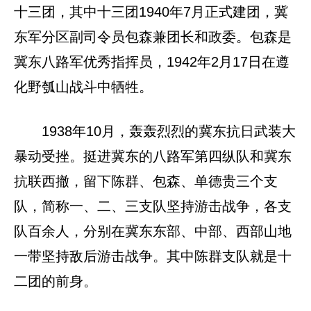
十三团，其中十三团1940年7月正式建团，冀
东军分区副司令员包森兼团长和政委。包森是
冀东八路军优秀指挥员，1942年2月17日在遵
化野瓠山战斗中牺牲。
1938年10月，轰轰烈烈的冀东抗日武装大
暴动受挫。挺进冀东的八路军第四纵队和冀东
抗联西撤，留下陈群、包森、单德贵三个支
队，简称一、二、三支队坚持游击战争，各支
队百余人，分别在冀东东部、中部、西部山地
一带坚持敌后游击战争。其中陈群支队就是十
二团的前身。