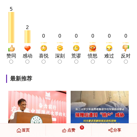
5
2
0
0
0
0
0
0
赞同
感动
喜悦
深刻
荒谬
愤怒
难过
反对
最新推荐
5
首页
点赞
分享
徐俊忠：以“计划”或“规
14岁少年捐日军罪证遭死亡