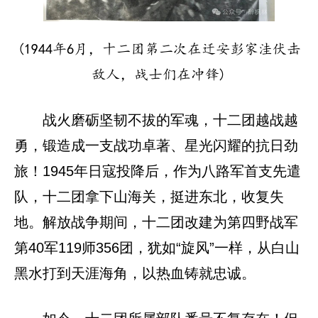
(1944年6月，十二团第二次在迁安彭家洼伏击
敌人，战士们在冲锋)
战火磨砺坚韧不拔的军魂，十二团越战越
勇，锻造成一支战功卓著、星光闪耀的抗日劲
旅！1945年日寇投降后，作为八路军首支先遣
队，十二团拿下山海关，挺进东北，收复失
地。解放战争期间，十二团改建为第四野战军
第40军119师356团，犹如“旋风”一样，从白山
黑水打到天涯海角，以热血铸就忠诚。