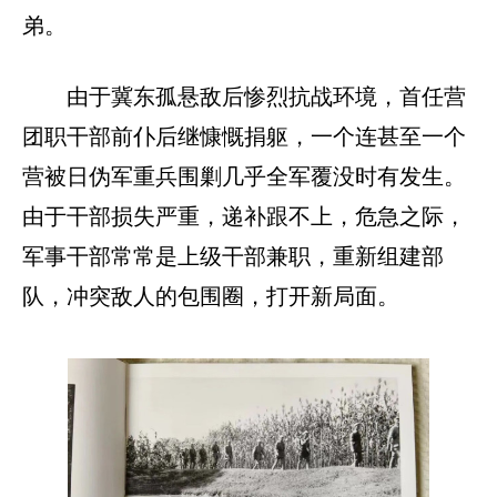
弟。
由于冀东孤悬敌后惨烈抗战环境，首任营
团职干部前仆后继慷慨捐躯，一个连甚至一个
营被日伪军重兵围剿几乎全军覆没时有发生。
由于干部损失严重，递补跟不上，危急之际，
军事干部常常是上级干部兼职，重新组建部
队，冲突敌人的包围圈，打开新局面。