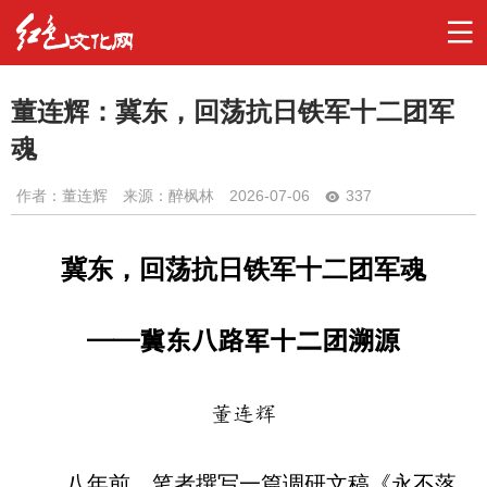
董连辉：冀东，回荡抗日铁军十二团军
魂
作者：
董连辉
来源：醉枫林
2026-07-06
337
冀东，回荡抗日铁军十二团军魂
——冀东八路军十二团溯源
董连辉
八年前，笔者撰写一篇调研文稿《永不落