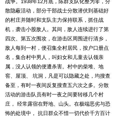
战争。1938年12月底，陈群支队化整为零，分
散隐蔽活动，部分干部战士分散潜伏到基础好
的村庄并随时和支队主力保持联系，抓住战
机，袭击小股敌人。其间，敌人连续进行了第
四次、第五次围攻，在游击区周围进行清乡，
敌人每到一村，便召集全村居民，按户口册点
名，集合村中男人，叫妇女和儿童去认领亲
属，没人认领的便遭杀害。村中的柴堆、地
窖、屋顶、 坑洞，凡是可以隐藏之处，均搜查
备至，有时一夜间反复搜查五六次之多。分散
活动的游击队员有时一夜之间要转移几个村
庄， 经常露宿在野地、山头。在极端恶劣与恐
怖的处境中， 抗日群众不惜一切代价千方百计