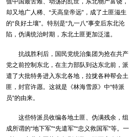
值中国最苦难、动荡的乱世，东北物产富饶，
却又地广人稀、“天高皇帝远”，成了土匪滋生
的“良好土壤”。特别是“九一八”事变后东北沦
陷，伪满统治时期，东北土匪更加泛滥。
抗战胜利后，国民党统治集团为抢在共产
党之前控制东北，在主力部队到达东北前，派
遣了大批特务进入东北各地，拉拢各种帮会土
匪，封官许愿。这就是《林海雪原》中“特派
员”的由来。
这些特派员收编各地土匪、伪满残余，组
成所谓的“地下军”“先遣军”“忠义救国军”等。一