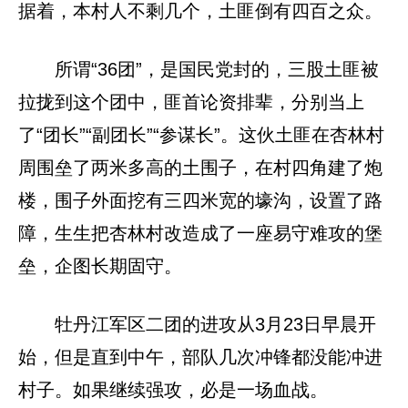
据着，本村人不剩几个，土匪倒有四百之众。
所谓“36团”，是国民党封的，三股土匪被
拉拢到这个团中，匪首论资排辈，分别当上
了“团长”“副团长”“参谋长”。这伙土匪在杏林村
周围垒了两米多高的土围子，在村四角建了炮
楼，围子外面挖有三四米宽的壕沟，设置了路
障，生生把杏林村改造成了一座易守难攻的堡
垒，企图长期固守。
牡丹江军区二团的进攻从3月23日早晨开
始，但是直到中午，部队几次冲锋都没能冲进
村子。如果继续强攻，必是一场血战。