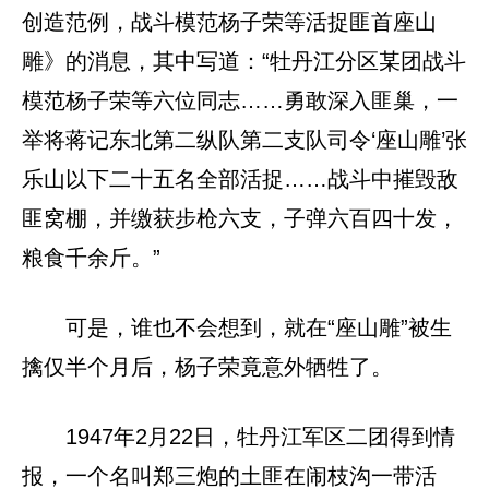
创造范例，战斗模范杨子荣等活捉匪首座山
雕》的消息，其中写道：“牡丹江分区某团战斗
模范杨子荣等六位同志……勇敢深入匪巢，一
举将蒋记东北第二纵队第二支队司令‘座山雕’张
乐山以下二十五名全部活捉……战斗中摧毁敌
匪窝棚，并缴获步枪六支，子弹六百四十发，
粮食千余斤。”
可是，谁也不会想到，就在“座山雕”被生
擒仅半个月后，杨子荣竟意外牺牲了。
1947年2月22日，牡丹江军区二团得到情
报，一个名叫郑三炮的土匪在闹枝沟一带活