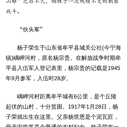
山雕”之后不久，牺牲于一次规模不大的剿匪
战斗。
“伙头军”
杨子荣生于山东省牟平县城关公社(今宁海
镇)嵎岬河村，原名杨宗贵。在解放战争时期牟
平县入伍军人登记表里，杨宗贵的记载是1945
年9月参军，入伍时28岁。
嵎岬河村距离牟平城有6公里，是个丘陵
起伏的山村，十分贫困。1917年1月28日，杨
子荣就出生在这里。父亲杨世恩是个泥瓦匠，