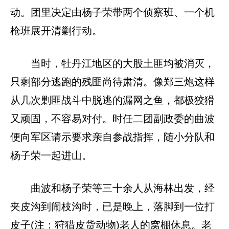
动。团里决定由杨子荣带两个侦察班、一个机
枪班展开清剿行动。
当时，牡丹江地区的大股土匪均被消灭，
只剩部分逃跑的残匪尚待肃清。像郑三炮这样
从几次剿匪战斗中脱逃的漏网之鱼，都极狡猾
又顽固，不容易对付。时任二团副政委的曲波
便向军区请示要求亲自参战指挥，随小分队和
杨子荣一起进山。
曲波和杨子荣等三十余人从海林出发，经
夹皮沟到闹枝沟时，已是晚上，落脚到一位打
皮子(注：狩猎皮货动物)老人的窝棚休息。老