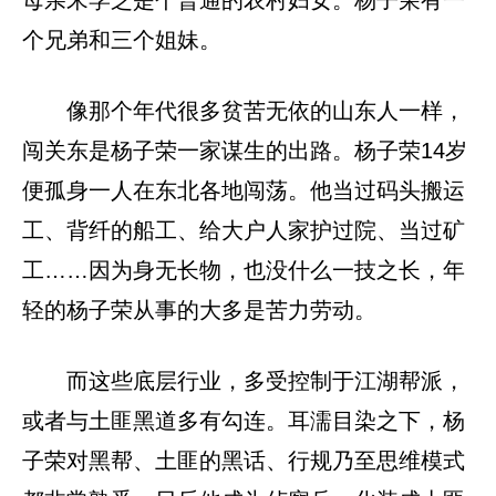
母亲宋学芝是个普通的农村妇女。杨子荣有一
个兄弟和三个姐妹。
像那个年代很多贫苦无依的山东人一样，
闯关东是杨子荣一家谋生的出路。杨子荣14岁
便孤身一人在东北各地闯荡。他当过码头搬运
工、背纤的船工、给大户人家护过院、当过矿
工……因为身无长物，也没什么一技之长，年
轻的杨子荣从事的大多是苦力劳动。
而这些底层行业，多受控制于江湖帮派，
或者与土匪黑道多有勾连。耳濡目染之下，杨
子荣对黑帮、土匪的黑话、行规乃至思维模式