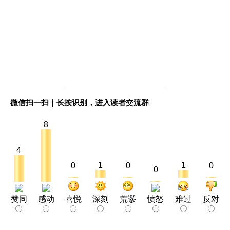
微信扫一扫｜长按识别，进入读者交流群
8
4
1
1
0
0
0
0
赞同
感动
喜悦
深刻
荒谬
愤怒
难过
反对