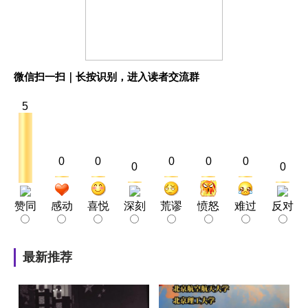
微信扫一扫｜长按识别，进入读者交流群
5
0
0
0
0
0
0
0
赞同
感动
喜悦
深刻
荒谬
愤怒
难过
反对
最新推荐