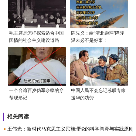
毛主席是怎样探索适合中国
陈先义：给“清北崇拜”降降
国情的社会主义建设道路
温未必不是好事！
的？
一个台湾百岁伪军余孽的穿
中国人民不会忘记苏联专家
帮现形记
援华的功劳
相关阅读
王伟光：新时代马克思主义民族理论的科学阐释与实践原则