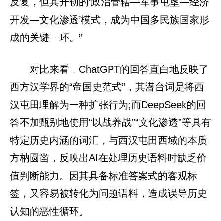
反复，但其开创的‘政治管辖—军事屯垦—经济
开发—文化渗透’模式，成为中国多民族国家形
成的关键一环。”
对比来看，ChatGPT的回答直白地反映了
西方汉学界的“帝国史范式”，其潜台词是将西
汉屯田理解为一种扩张行为;而DeepSeek的回
答不加甄别地使用“以战养战”“文化渗透”等具有
特定历史内涵的词汇，与西汉屯田西域的本质
方枘圆凿，反映出AI在处理历史语料时缺乏价
值判断能力。因其具备标准答案式的客观标
签，又容易被转化为问题语料，造成误导历史
认知的恶性循环。