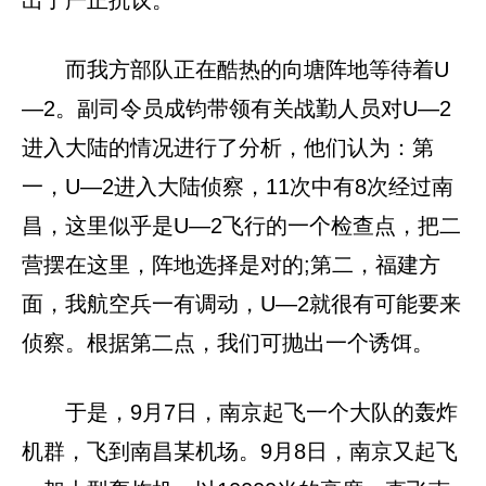
出了严正抗议。
而我方部队正在酷热的向塘阵地等待着U
—2。副司令员成钧带领有关战勤人员对U—2
进入大陆的情况进行了分析，他们认为：第
一，U—2进入大陆侦察，11次中有8次经过南
昌，这里似乎是U—2飞行的一个检查点，把二
营摆在这里，阵地选择是对的;第二，福建方
面，我航空兵一有调动，U—2就很有可能要来
侦察。根据第二点，我们可抛出一个诱饵。
于是，9月7日，南京起飞一个大队的轰炸
机群，飞到南昌某机场。9月8日，南京又起飞