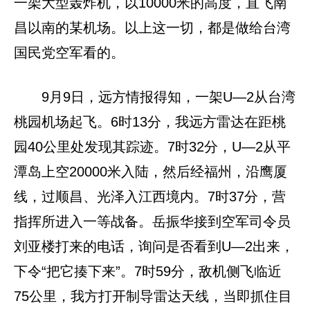
一架大型轰炸机，以10000米的高度，直飞南
昌以南的某机场。以上这一切，都是做给台湾
国民党空军看的。
9月9日，远方情报得知，一架U—2从台湾
桃园机场起飞。6时13分，我远方雷达在距桃
园40公里处发现其踪迹。7时32分，U—2从平
潭岛上空20000米入陆，然后经福州，沿鹰厦
线，过顺昌、光泽入江西境内。7时37分，营
指挥所进入一等战备。岳振华接到空军司令员
刘亚楼打来的电话，询问是否看到U—2出来，
下令“把它揍下来”。7时59分，敌机侧飞临近
75公里，我方打开制导雷达天线，当即抓住目