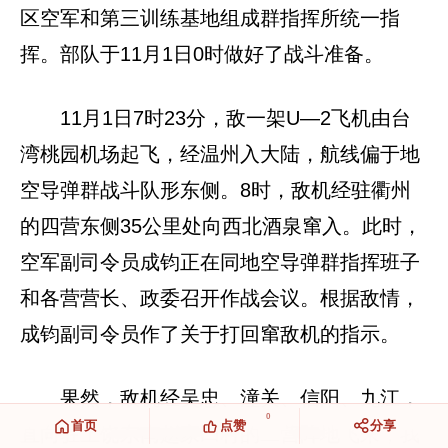
区空军和第三训练基地组成群指挥所统一指
挥。部队于11月1日0时做好了战斗准备。
11月1日7时23分，敌一架U—2飞机由台
湾桃园机场起飞，经温州入大陆，航线偏于地
空导弹群战斗队形东侧。8时，敌机经驻衢州
的四营东侧35公里处向西北酒泉窜入。此时，
空军副司令员成钧正在同地空导弹群指挥班子
和各营营长、政委召开作战会议。根据敌情，
成钧副司令员作了关于打回窜敌机的指示。
果然，敌机经吴忠、潼关、信阳、九江，
0
首页
点赞
分享
直向驻上饶东南赵家凹村的二营阵地飞来，我