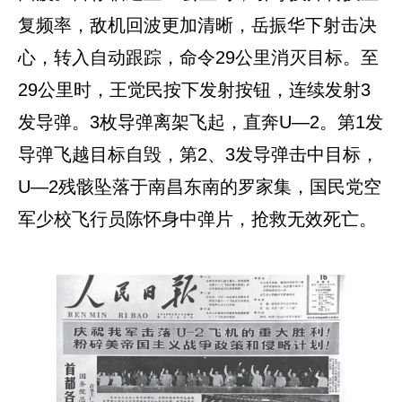
复频率，敌机回波更加清晰，岳振华下射击决
心，转入自动跟踪，命令29公里消灭目标。至
29公里时，王觉民按下发射按钮，连续发射3
发导弹。3枚导弹离架飞起，直奔U—2。第1发
导弹飞越目标自毁，第2、3发导弹击中目标，
U—2残骸坠落于南昌东南的罗家集，国民党空
军少校飞行员陈怀身中弹片，抢救无效死亡。