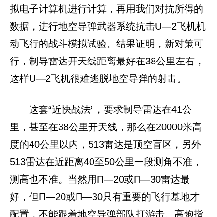
拟电子计算机进行计算，再用我们对抗所得的
数据，进行地空导弹武器系统抗击U—2飞机机
动飞行的战斗模拟试验。结果证明，新对策可
行，制导雷达开天线距离最好在38公里左右，
这样U—2飞机很难逃脱地空导弹的射击。
这套“近快战法”，要求制导雷达在41公
里，甚至在38公里开天线，那么在20000米高
度的40公里以内，513雷达是顶空盲区，另外
513雷达在近距离40至50公里一段测角不准，
测高也不准。当然用П—20或П—30雷达最
好，但П—20或П—30只有重要的飞行基地才
配置，不能跟着地空导弹部队打游击。高炮指