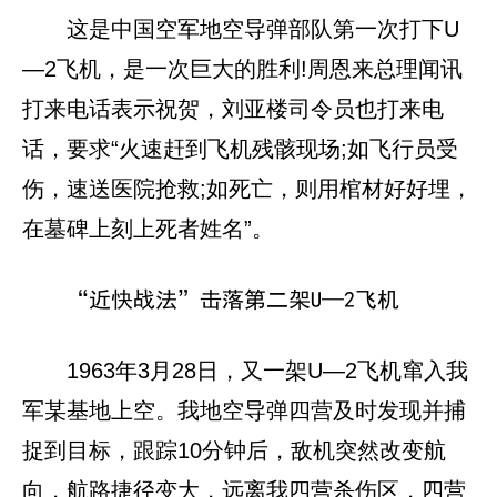
这是中国空军地空导弹部队第一次打下U
—2飞机，是一次巨大的胜利!周恩来总理闻讯
打来电话表示祝贺，刘亚楼司令员也打来电
话，要求“火速赶到飞机残骸现场;如飞行员受
伤，速送医院抢救;如死亡，则用棺材好好埋，
在墓碑上刻上死者姓名”。
“近快战法”击落第二架U—2飞机
1963年3月28日，又一架U—2飞机窜入我
军某基地上空。我地空导弹四营及时发现并捕
捉到目标，跟踪10分钟后，敌机突然改变航
向，航路捷径变大，远离我四营杀伤区，四营