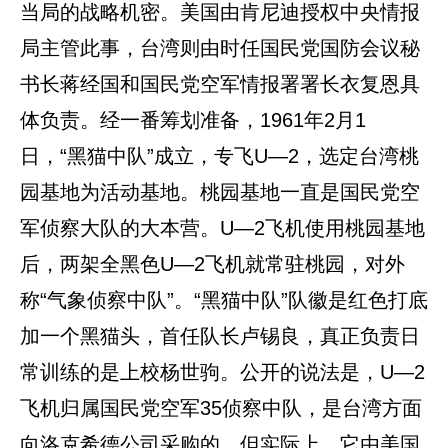
当局的战略机密。美国由肯尼迪授权中央情报
局主管此事，台湾则由时任国民党国防会议秘
书长蒋经国和国民党空军情报署署长衣复恩具
体负责。经一番筹划准备，1961年2月1
日，“黑猫中队”成立，专飞U—2，选定台湾桃
园基地为活动基地。桃园基地一直是国民党空
军侦察大队的大本营。U—2飞机使用桃园基地
后，两架全黑色U—2飞机就常驻桃园，对外
称“气象侦察中队”。“黑猫中队”队徽是红色打底
加一个黑猫头，首任队长卢锡良，真正负责日
常训练的是上校杨世驹。公开的说法是，U—2
飞机归属国民党空军35侦察中队，是台湾方面
向洛克希德公司采购的。但实际上，它由美国