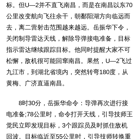
标。但U—2并不直飞南昌，而是在南昌以东70
公里改变航向飞往余干，朝鄱阳湖方向临远而
去，离二营射击范围越来越远。岳振华下令，
关闭制导雷达天线，解除导弹接电准备，目标
指示雷达继续跟踪目标。他同时提醒大家不可
松懈，敌机很可能回窜南昌。果然，U—2飞过
九江市，到湖北省境内，突然转弯180度，从
黄梅、广济直逼南昌。
8时30分，岳振华命令：导弹再次进行接
电准备;78公里时，命令打开天线，引导技师王
觉民立即发现目标，3个跟踪员及时抓住敌机
回波。目标临近至55公里时，引导技师转换重