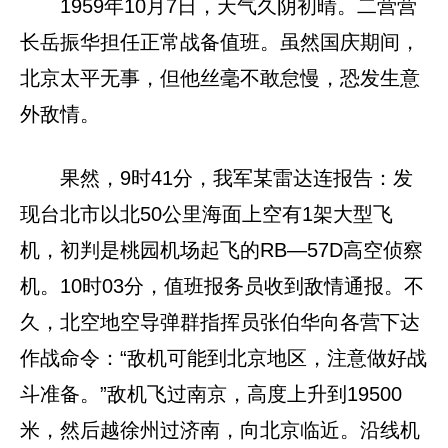
1959年10月7日，天气久阴初晴。二营营
长岳振华担任正常战备值班。虽然国庆期间，
北京太平无事，但他丝毫不敢怠慢，恐发生意
外敌情。
果然，9时41分，我军某雷达连报告：发
现台北市以北50公里海面上空有1架大型飞
机，初判是桃园机场起飞的RB—57D高空侦察
机。10时03分，值班报务员收到敌情通报。不
久，北空地空导弹群指挥员张伯华向各营下达
作战命令：“敌机可能到北京地区，注意做好战
斗准备。”敌机飞过南京，高度上升到19500
米，然后越徐州过济南，向北京临近。沿线机