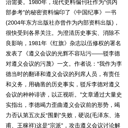
治需要。1980年，现代史料编刊社作为“供内
部参考”的秘密资料编印了《中国纪事》一书
(2004年东方出版社亦曾作为内部资料出版)，
很快受到各界关注。为澄清历史事实、消除不
良影响，1981年《红旗》杂志以伍修权的署名
发表了《遵义会议的光辉不容玷污——驳李德
对遵义会议的污蔑》一文。作者说：“我作为李
德当时的翻译和遵义会议的列席人员，有责任
和义务，用确凿的历史事实，驳斥李德对遵义
会议的种种诽谤，以正视听。”文章通过大量史
实指出，李德竭力歪曲遵义会议前的形势，竭
力否认第五次反“围剿”失败，硬说(毛泽东、洛
甫、王稼祥)这是“宗派”，攻击遵义会议讨论解