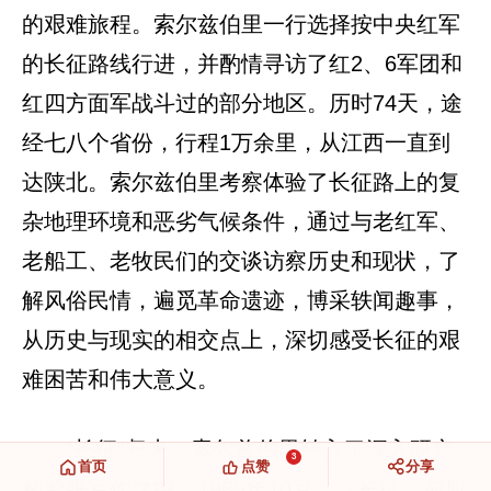
的艰难旅程。索尔兹伯里一行选择按中央红军
的长征路线行进，并酌情寻访了红2、6军团和
红四方面军战斗过的部分地区。历时74天，途
经七八个省份，行程1万余里，从江西一直到
达陕北。索尔兹伯里考察体验了长征路上的复
杂地理环境和恶劣气候条件，通过与老红军、
老船工、老牧民们的交谈访察历史和现状，了
解风俗民情，遍觅革命遗迹，博采轶闻趣事，
从历史与现实的相交点上，深切感受长征的艰
难困苦和伟大意义。
“长征”归来，索尔兹伯里转入了深入研究
3
首页
点赞
分享
和紧张写作之中。1985年10月，《长征：前所