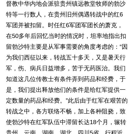
督教中华内地会派驻贵州镇远教堂牧师的勃沙
特等一行数人，在贵州旧州偶遇转战中的红6
军团并被扣留。时任红6军团军团长的萧克，
在50多年后回忆当时的情况时，坦率地指出扣
留勃沙特主要是从军事需要的角度考虑的：“因
为我们西征以来，转战五十多天，又是暑天行
军，伤、病兵日益增多，苦于无药医治。我们
知道这几位传教士有条件弄到药品和经费，于
是，我们提出释放他们的条件是给红军提供一
定数量的药品和经费。”此后由于红军在艰苦的
转战之中，各方联络不畅，加上各种阻挠，致
使勃沙特在红军队伍中滞留长达18个月，辗转
贵州、云南、湖南、湖北、四川5省，行程近