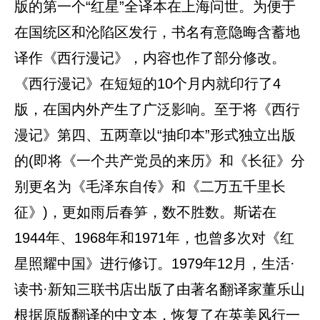
版的第一个“红星”全译本在上海问世。为便于
在国统区和沦陷区发行，书名有意隐晦含蓄地
译作《西行漫记》，内容也作了部分修改。
《西行漫记》在短短的10个月内就印行了4
版，在国内外产生了广泛影响。至于将《西行
漫记》第四、五两章以“抽印本”形式独立出版
的(即将《一个共产党员的来历》和《长征》分
别更名为《毛泽东自传》和《二万五千里长
征》)，更如雨后春笋，数不胜数。斯诺在
1944年、1968年和1971年，也曾多次对《红
星照耀中国》进行修订。1979年12月，生活·
读书·新知三联书店出版了由著名翻译家董乐山
根据原版翻译的中文本，恢复了在英美风行一