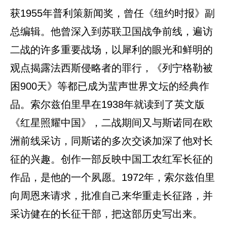
获1955年普利策新闻奖，曾任《纽约时报》副
总编辑。他曾深入到苏联卫国战争前线，遍访
二战的许多重要战场，以犀利的眼光和鲜明的
观点揭露法西斯侵略者的罪行，《列宁格勒被
困900天》等都已成为蜚声世界文坛的经典作
品。索尔兹伯里早在1938年就读到了英文版
《红星照耀中国》，二战期间又与斯诺同在欧
洲前线采访，同斯诺的多次交谈加深了他对长
征的兴趣。创作一部反映中国工农红军长征的
作品，是他的一个夙愿。1972年，索尔兹伯里
向周恩来请求，批准自己来华重走长征路，并
采访健在的长征干部，把这部历史写出来。