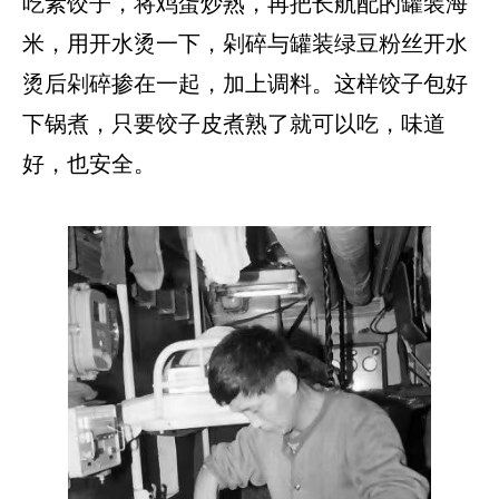
吃素饺子，将鸡蛋炒熟，再把长航配的罐装海
米，用开水烫一下，剁碎与罐装绿豆粉丝开水
烫后剁碎掺在一起，加上调料。这样饺子包好
下锅煮，只要饺子皮煮熟了就可以吃，味道
好，也安全。