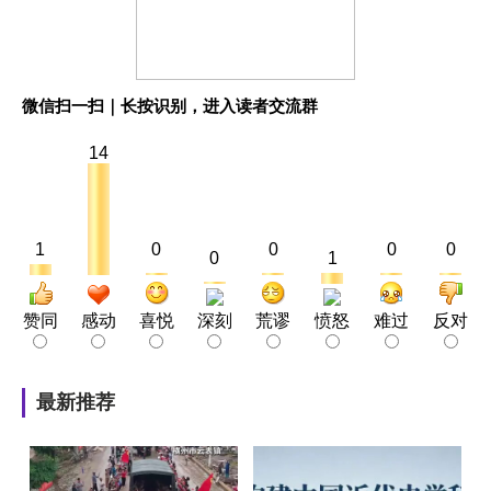
微信扫一扫｜长按识别，进入读者交流群
14
1
0
0
0
0
0
1
赞同
感动
喜悦
深刻
荒谬
愤怒
难过
反对
最新推荐