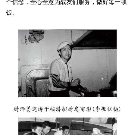
个信念，全心全意为战友们服务，做好每一顿
饭。
厨师姜建涛于核潜艇厨房留影(李敏信摄)