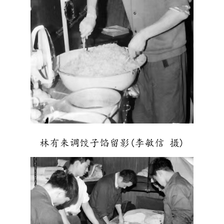
林有来调饺子馅留影(李敏信 摄)