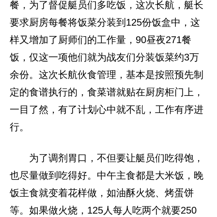
餐，为了督促艇员们多吃饭，这次长航，艇长
要求厨房每餐将饭菜分装到125份饭盒中，这
样又增加了厨师们的工作量，90昼夜271餐
饭，仅这一项他们就为战友们分装饭菜约3万
余份。这次长航伙食管理，基本是按照预先制
定的食谱执行的，食菜谱就贴在厨房柜门上，
一目了然，有了计划心中就不乱，工作有序进
行。
为了调剂胃口，不但要让艇员们吃得饱，
也尽量做到吃得好。中午主食都是大米饭，晚
饭主食就变着花样做，如油酥火烧、烤蛋饼
等。如果做火烧，125人每人吃两个就要250