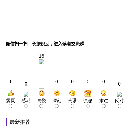
微信扫一扫｜长按识别，进入读者交流群
16
1
0
0
0
0
0
0
赞同
感动
喜悦
深刻
荒谬
愤怒
难过
反对
最新推荐