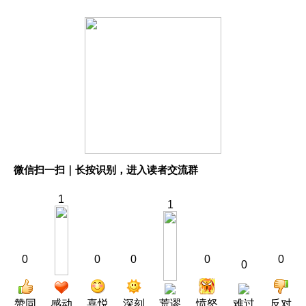
微信扫一扫｜长按识别，进入读者交流群
1
1
0
0
0
0
0
0
赞同
感动
喜悦
深刻
荒谬
愤怒
难过
反对