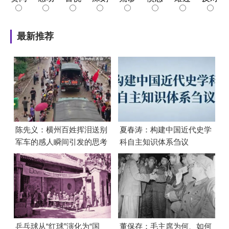
最新推荐
陈先义：横州百姓挥泪送别
夏春涛：构建中国近代史学
军车的感人瞬间引发的思考
科自主知识体系刍议
乒乓球从“红球”演化为“国
董保存：毛主席为何、如何