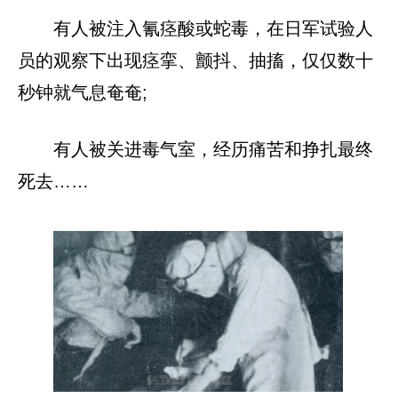
有人被注入氰痉酸或蛇毒，在日军试验人
员的观察下出现痉挛、颤抖、抽搐，仅仅数十
秒钟就气息奄奄;
有人被关进毒气室，经历痛苦和挣扎最终
死去……