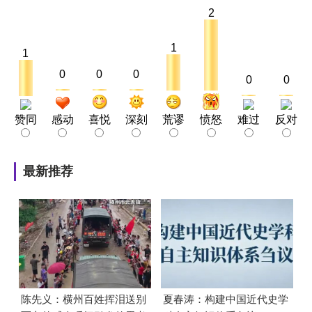
2
1
1
0
0
0
0
0
赞同
感动
喜悦
深刻
荒谬
愤怒
难过
反对
最新推荐
陈先义：横州百姓挥泪送别
夏春涛：构建中国近代史学