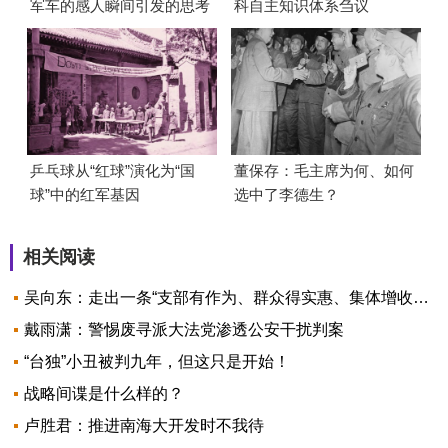
军车的感人瞬间引发的思考
科自主知识体系刍议
乒乓球从“红球”演化为“国
董保存：毛主席为何、如何
球”中的红军基因
选中了李德生？
相关阅读
吴向东：走出一条“支部有作为、群众得实惠、集体增收入、农业大发展”的保定特色乡村振兴之路
戴雨潇：警惕废寻派大法党渗透公安干扰判案
“台独”小丑被判九年，但这只是开始！
战略间谍是什么样的？
卢胜君：推进南海大开发时不我待