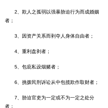
2、欺人之孤弱以强暴胁迫行为而成婚姻
者；
3、因资产关系而剥夺人身体自由者；
4、重利盘剥者；
5、包庇私设烟赌者；
6、挑拨民刑诉讼从中包揽欺作取财者；
7、胁迫官吏为一定或不为一定之处分
者；