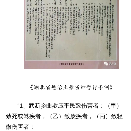
《湖北省惩治土豪劣绅暂行条例》
“1、武断乡曲欺压平民致伤害者：（甲）
致死或笃疾者，（乙）致废疾者，（丙）致轻
微伤害者；