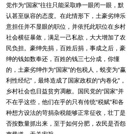
党作为“国家”往往只能采取睁一眼闭一眼，默
认甚至纵容的态度。在此情形下，土豪劣绅乐
意担任并不显眼的职位，并依托此职位在乡村
社会横征暴敛，满足一己私欲，大大增加了农
民负担。豪绅先捐，百姓后捐，事成之后，豪
绅的钱如数奉还，百姓的钱三七分成，你懂
的，土豪劣绅作为“国家”的包税人，蜕变为“赢
利性经纪”，最终造成了国家政权的“内卷化”，
乡村社会也日益贫穷凋敝。国民党的“国家”并
不在乎这些，他们在乎的只有传统“税赋”和各
种想方设法的苛捐杂税能够正常征收，壮丁是
否按数量抓出来，至于如何分肥，农民是否怨