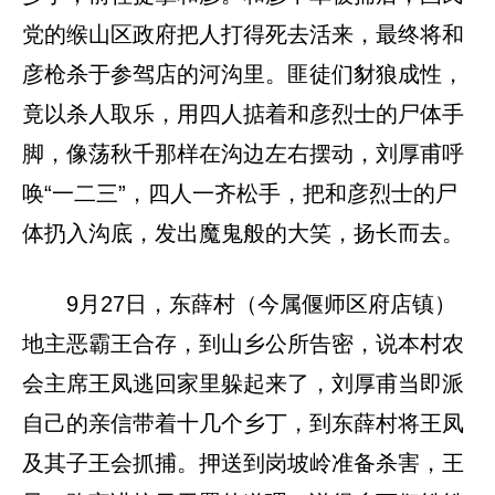
党的缑山区政府把人打得死去活来，最终将和
彦枪杀于参驾店的河沟里。匪徒们豺狼成性，
竟以杀人取乐，用四人掂着和彦烈士的尸体手
脚，像荡秋千那样在沟边左右摆动，刘厚甫呼
唤“一二三”，四人一齐松手，把和彦烈士的尸
体扔入沟底，发出魔鬼般的大笑，扬长而去。
9月27日，东薛村（今属偃师区府店镇）
地主恶霸王合存，到山乡公所告密，说本村农
会主席王凤逃回家里躲起来了，刘厚甫当即派
自己的亲信带着十几个乡丁，到东薛村将王凤
及其子王会抓捕。押送到岗坡岭准备杀害，王