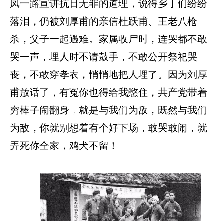
凤一路宣讲抗日无罪的道理，说得乡丁们纷纷
落泪，仍被刘厚甫的亲信杜跃甫、王老八枪
杀，父子一起遇难。家属收尸时，连哭都不敢
哭一声，埋人时不请鼓手，不敢公开祭祀哭
丧，不敢穿孝衣，悄悄地把人埋了。因为刘厚
甫放话了，有冤你也得给我憋住，共产党带着
穷棒子闹翻身，就是与我们为敌，既然与我们
为敌，你就别想着有个好下场，敢哭敢闹，就
弄死你全家，鸡犬不留！