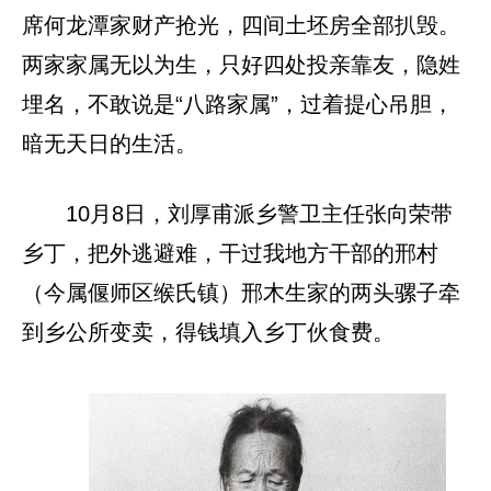
席何龙潭家财产抢光，四间土坯房全部扒毁。
两家家属无以为生，只好四处投亲靠友，隐姓
埋名，不敢说是“八路家属”，过着提心吊胆，
暗无天日的生活。
10月8日，刘厚甫派乡警卫主任张向荣带
乡丁，把外逃避难，干过我地方干部的邢村
（今属偃师区缑氏镇）邢木生家的两头骡子牵
到乡公所变卖，得钱填入乡丁伙食费。