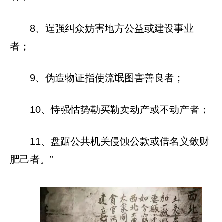
8、逞强纠众妨害地方公益或建设事业
者；
9、伪造物证指使流氓图害善良者；
10、恃强怙势勒买勒卖动产或不动产者；
11、盘踞公共机关侵蚀公款或借名义敛财
肥己者。”