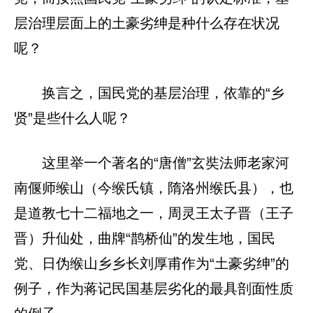
层治理层面上的土豪劣绅是种什么存在状况
呢？
换言之，国民党的基层治理，依靠的“乡
贤”是些什么人呢？
这里举一个著名的“唐僧”玄奘法师老家河
南偃师缑山（今缑氏镇，隋洛州缑氏县），也
是道教七十二福地之一，周灵王太子晋（王子
晋）升仙处，曲牌“鹊桥仙”的发生地，国民
党、日伪缑山乡乡长刘厚甫作为“土豪劣绅”的
例子，作为蒋记民国基层劣化的最具剖面性质