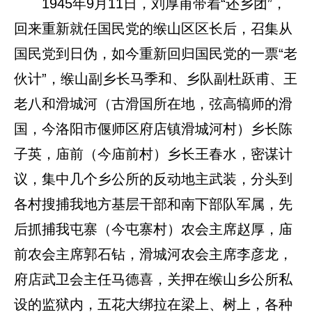
1945年9月11日，刘厚甫带着“还乡团”，
回来重新就任国民党的缑山区区长后，召集从
国民党到日伪，如今重新回归国民党的一票“老
伙计”，缑山副乡长马季和、乡队副杜跃甫、王
老八和滑城河（古滑国所在地，弦高犒师的滑
国，今洛阳市偃师区府店镇滑城河村）乡长陈
子英，庙前（今庙前村）乡长王春水，密谋计
议，集中几个乡公所的反动地主武装，分头到
各村搜捕我地方基层干部和南下部队军属，先
后抓捕我屯寨（今屯寨村）农会主席赵厚，庙
前农会主席郭石钻，滑城河农会主席李彦龙，
府店武卫会主任马德喜，关押在缑山乡公所私
设的监狱内，五花大绑拉在梁上、树上，各种