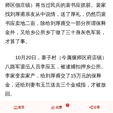
师区佃庄镇）将当过民兵的裴书应抓获。裴家
找刘厚甫亲友从中说情，送了厚礼，仍然罚裴
书应卖地二亩，除给刘厚甫交一部分所谓保释
金外，又给乡公所乡丁做了三十身灰色军装，
才算了事。
10月20日，寨子村（今属偃师区府店镇）
八路军退伍人员李应五，被逮捕扣押乡公所。
李家变卖家产，给刘厚甫交了15万元的保释
金，还给刘妻韦玉兰送去三个金戒指，才被放
回。
2
首页
点赞
分享
同日，将韦窑（今属偃师区府店镇）随军