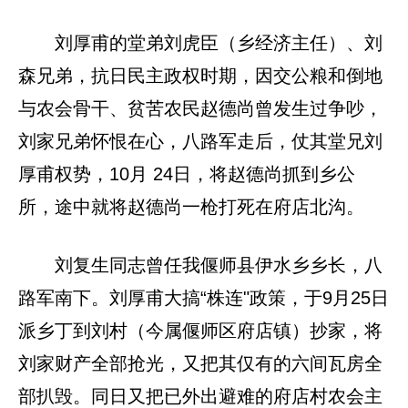
刘厚甫的堂弟刘虎臣（乡经济主任）、刘
森兄弟，抗日民主政权时期，因交公粮和倒地
与农会骨干、贫苦农民赵德尚曾发生过争吵，
刘家兄弟怀恨在心，八路军走后，仗其堂兄刘
厚甫权势，10月 24日，将赵德尚抓到乡公
所，途中就将赵德尚一枪打死在府店北沟。
刘复生同志曾任我偃师县伊水乡乡长，八
路军南下。刘厚甫大搞“株连"政策，于9月25日
派乡丁到刘村（今属偃师区府店镇）抄家，将
刘家财产全部抢光，又把其仅有的六间瓦房全
部扒毁。同日又把已外出避难的府店村农会主