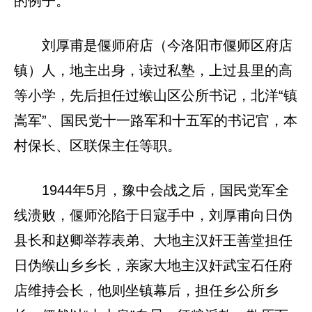
的例子。
刘厚甫是偃师府店（今洛阳市偃师区府店
镇）人，地主出身，读过私塾，上过县里的高
等小学，先后担任过缑山区公所书记，北洋“镇
嵩军”、国民党十一路军和十五军的书记官，本
村保长、区联保主任等职。
1944年5月，豫中会战之后，国民党军全
线溃败，偃师沦陷于日寇手中，刘厚甫向日伪
县长和赵卿举荐表弟、大地主汉奸王善堂担任
日伪缑山乡乡长，亲家大地主汉奸武宝石任府
店维持会长，他则坐镇幕后，担任乡公所乡