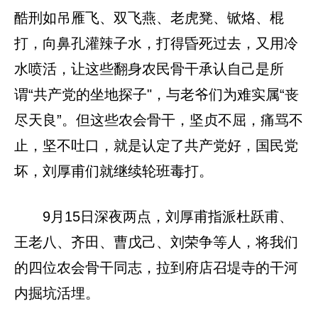
酷刑如吊雁飞、双飞燕、老虎凳、锨烙、棍
打，向鼻孔灌辣子水，打得昏死过去，又用冷
水喷活，让这些翻身农民骨干承认自己是所
谓“共产党的坐地探子"，与老爷们为难实属“丧
尽天良”。但这些农会骨干，坚贞不屈，痛骂不
止，坚不吐口，就是认定了共产党好，国民党
坏，刘厚甫们就继续轮班毒打。
9月15日深夜两点，刘厚甫指派杜跃甫、
王老八、齐田、曹戊己、刘荣争等人，将我们
的四位农会骨干同志，拉到府店召堤寺的干河
内掘坑活埋。