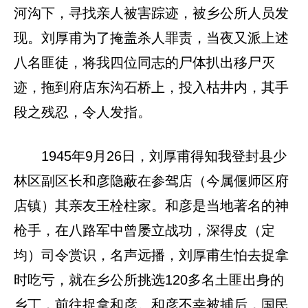
河沟下，寻找亲人被害踪迹，被乡公所人员发
现。刘厚甫为了掩盖杀人罪责，当夜又派上述
八名匪徒，将我四位同志的尸体扒出移尸灭
迹，拖到府店东沟石桥上，投入枯井内，其手
段之残忍，令人发指。
1945年9月26日，刘厚甫得知我登封县少
林区副区长和彦隐蔽在参驾店（今属偃师区府
店镇）其亲友王栓柱家。和彦是当地著名的神
枪手，在八路军中曾屡立战功，深得皮（定
均）司令赏识，名声远播，刘厚甫生怕去捉拿
时吃亏，就在乡公所挑选120多名土匪出身的
乡丁，前往捉拿和彦。和彦不幸被捕后，国民