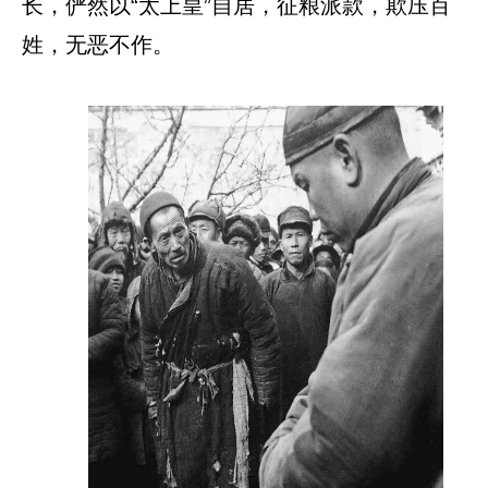
长，俨然以“太上皇”自居，征粮派款，欺压百
姓，无恶不作。