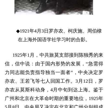
◆1921
年
4
月
3
日罗亦农、柯庆施、周伯棣
在上海外国语学社学习时的合影。
1925
年
1
月，中共旅莫支部接到陈独秀的来
信，信中说：由于国内形势的发展，
“
急需得
力同志能负责指导独当一面者
”
，中央决定罗
亦农、王若飞等七人回国工作。
3
月
12
日，罗
亦农从莫斯科动身，
4
月中旬到达上海。鉴于
广州和北京在大革命时期的重要地位，
1925
年
5
月
8
日，中央局又决定在北京和广州分别组成