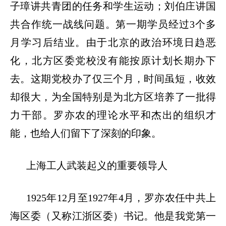
子璋讲共青团的任务和学生运动；刘伯庄讲国
共合作统一战线问题。第一期学员经过
3
个多
月学习后结业。由于北京的政治环境日趋恶
化，北方区委党校没有能按原计划长期办下
去。这期党校办了仅三个月，时间虽短，收效
却很大，为全国特别是为北方区培养了一批得
力干部。罗亦农的理论水平和杰出的组织才
能，也给人们留下了深刻的印象。
上海工人武装起义的重要领导人
1925
年
12
月至
1927
年
4
月，罗亦农任中共上
海区委（又称江浙区委）书记。他是我党第一