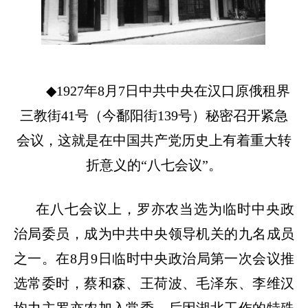
◆1927
年
8
月
7
日中共中央在汉口原俄租界
三教街
41
号（今鄱阳街
139
号）秘密召开紧急
会议，这就是在中国共产党历史上有着重大转
折意义的
“
八七会议
”
。
在八七会议上，罗亦农当选为临时中央政
治局委员，成为中共中央领导机关的九名成员
之一。在
8
月
9
日临时中央政治局第一次会议推
选常委时，蔡和森、王荷波、毛泽东、李维汉