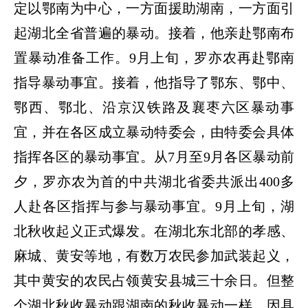
定以鄂南为中心，一方面援助湖南，一方面引
起湖北全省普遍的暴动。接着，他亲赴鄂南布
置暴动准备工作。
9
月上旬，罗亦农再赴鄂南
指导暴动事宜。接着，他指导了鄂东、鄂中、
鄂西、鄂北、沿京汉铁路及襄枣六区暴动事
宜，并在各区成立暴动特委会，由特委会具体
指挥各区的暴动事宜。从
7
月至
9
月各区暴动前
夕，罗亦农为首的中共湖北省委共派出
400
多
人赴各区指挥与参与暴动事宜。
9
月上旬，湖
北秋收起义正式爆发。在湖北东北部的孝感、
麻城、黄安等地，有数万农民参加武装起义，
其中黄安的农民占领黄安县城三十余日。但整
个湖北秋收暴动跟湖南的秋收暴动一样，因具