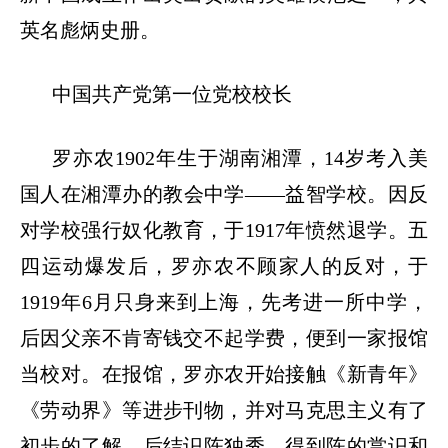
英名彪炳史册。
中国共产党第一位党校校长
罗亦农
1902
年生于湖南湘潭，
14
岁考入美
国人在湘潭办的教会中学
——
益智学校。因反
对学校强行奴化教育，于
1917
年愤然退学。五
四运动爆发后，罗亦农不顾家人的反对，于
1919
年
6
月只身来到上海，先考进一所中学，
后因父亲不肯寄钱交不起学费，便到一家报馆
当校对。在报馆，罗亦农开始接触《新青年》
《劳动界》等进步刊物，并对马克思主义有了
初步的了解。后结识陈独秀，得到陈的赏识和