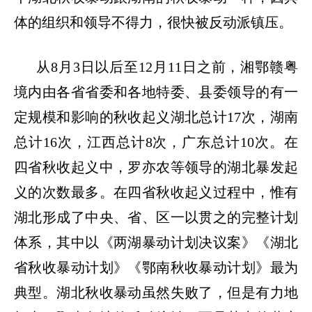
体的组织和领导不得力，很快被反动派镇压。
从
8
月
3
日以后至
12
月
11
日之前，湘鄂赣粤
境内由各省省委和各地特委、县委领导的有一
定规模和影响的秋收起义湖北总计
17
次，湖南
总计
16
次，江西总计
8
次，广东总计
10
次。在
四省秋收起义中，罗亦农等领导的湖北暴发起
义的次数最多。在四省秋收起义过程中，惟有
湖北形成了中央、省、区一以贯之的完整计划
体系，其中以《两湖暴动计划决议案》《湖北
省秋收暴动计划》《鄂南秋收暴动计划》最为
典型。湖北秋收暴动虽然失败了，但是有力地