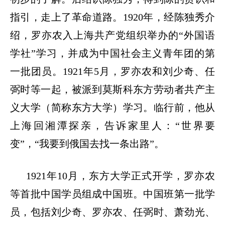
指引，走上了革命道路。
1920
年，经陈独秀介
绍，罗亦农入上海共产党组织举办的
“
外国语
学社
”
学习，并成为中国社会主义青年团的第
一批团员。
1921
年
5
月，罗亦农和刘少奇、任
弼时等一起，被派到莫斯科东方劳动者共产主
义大学（简称东方大学）学习。临行前，他从
上海回湘潭探亲，告诉家里人：
“
世界要
变
”
，
“
我要到俄国去找一条出路
”
。
1921
年
10
月，东方大学正式开学，罗亦农
等首批中国学员组成中国班。中国班第一批学
员，包括刘少奇、罗亦农、任弼时、萧劲光、