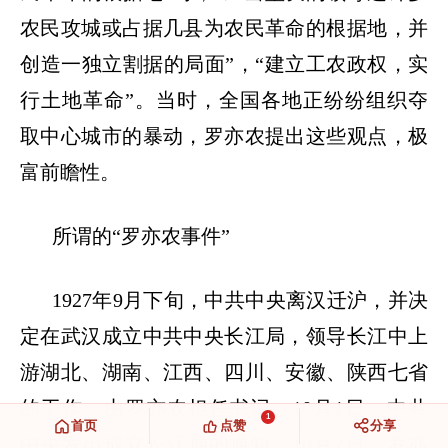
农民攻城或占据几县为农民革命的根据地，并
创造一独立割据的局面
”
，
“
建立工农政权，实
行土地革命
”
。当时，全国各地正纷纷组织夺
取中心城市的暴动，罗亦农提出这些观点，极
富前瞻性。
所谓的
“
罗亦农事件
”
1927
年
9
月下旬，中共中央离汉迁沪，并决
定在武汉成立中共中央长江局，领导长江中上
游湖北、湖南、江西、四川、安徽、陕西七省
的工作，由罗亦农担任书记。
10
月
1
日，中共
1
首页
点赞
分享
中央发出成立长江局的通知。
10
月
2
日，罗亦