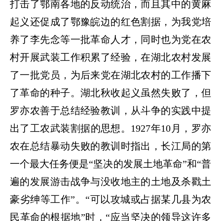
打击了鄂南各地的反动统治，而且其中的黄麻
起义还促成了鄂豫皖边的红色割据，为我党培
养了李先念等一批革命人才，同时也为党在农
村开展武装工作积累了经验，在湖北农村发展
了一批党员，为后来党在湖北农村的工作播下
了革命的种子。湖北秋收起义虽然失败了，但
罗亦农善于总结经验教训，从斗争的实践中提
出了工农武装割据的思想。
1927
年
10
月，罗亦
农在总结暴动失败的教训时指出，长江局的第
一个最大任务便是
“
坚决的发展土地革命
”
和
“
普
遍的发展游击战争与没收地主的土地及杀戳土
豪劣绅等工作
”
。
“
可以攻城或占据某几县为农
民革命的根据地
”
时，
“
应当坚决的领导这许多