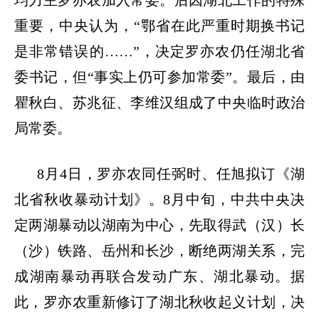
均力主罗亦农加入常委。后因湖北工作的特殊
重要，中央认为，
“
鄂省在此严重时期换书记
是非常错误的
……”
，决定罗亦农仍任湖北省
委书记，但
“
事实上仍可参加常委
”
。最后，由
瞿秋白、苏兆征、李维汉组成了中央临时政治
局常委。
8
月
4
日，罗亦农同任弼时、任旭拟订《湖
北省秋收暴动计划》。
8
月中旬，中共中央决
定两湖暴动以湖南为中心，先取得武（汉）长
（沙）铁路、岳州和长沙，断绝两湖关系，完
成湖南暴动再联合发动广东、湖北暴动。据
此，罗亦农重新修订了湖北秋收起义计划，决