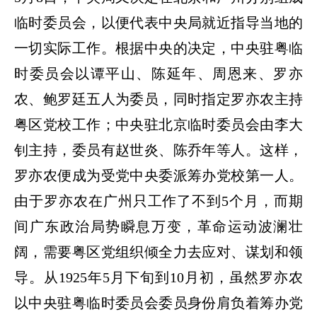
临时委员会，以便代表中央局就近指导当地的
一切实际工作。根据中央的决定，中央驻粤临
时委员会以谭平山、陈延年、周恩来、罗亦
农、鲍罗廷五人为委员，同时指定罗亦农主持
粤区党校工作；中央驻北京临时委员会由李大
钊主持，委员有赵世炎、陈乔年等人。这样，
罗亦农便成为受党中央委派筹办党校第一人。
由于罗亦农在广州只工作了不到
5
个月，而期
间广东政治局势瞬息万变，革命运动波澜壮
阔，需要粤区党组织倾全力去应对、谋划和领
导。从
1925
年
5
月下旬到
10
月初，虽然罗亦农
以中央驻粤临时委员会委员身份肩负着筹办党