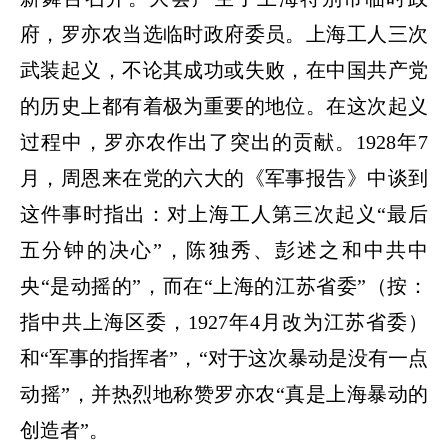
府，罗亦农当选临时政府委员。上海工人三次
武装起义，不论其成功或失败，在中国共产党
的历史上都有着极为重要的地位。在这次起义
过程中，罗亦农作出了突出的贡献。
1928
年
7
月，周恩来在党的六大的《军事报告》中谈到
这件事时指出：对上海工人第三次起义
“
最后
五分钟的决心
”
，陈独秀、彭述之和中共中
央
“
是动摇的
”
，而在
“
上海的江苏省委
”
（按：
指中共上海区委，
1927
年
4
月改为江苏省委）
和
“
军事的指挥者
”
，
“
对于这次暴动是没有一点
动摇
”
，并热烈地称赞罗亦农
“
真是上海暴动的
创造者
”
。