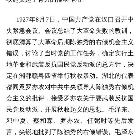
1927
年
8
月
7
日，中国共产党在汉口召开中
央紧急会议。会议总结了大革命失败的教训，
彻底清算了大革命后期陈独秀的右倾机会主义
错误，讨论了当时党的工作任务，确定实行土
地革命和武装反抗国民党反动派的总方针，决
定在湘鄂赣粤四省举行秋收暴动。湖北的代表
都同意罗亦农对中共中央领导人陈独秀右倾机
会主义的批评，接受罗亦农关于要武装反抗国
民党反动派，开展秋收起义的思想。毛泽东、
邓中夏、蔡和森、罗亦农、任弼时等先后发
言，尖锐地批判了陈独秀的右倾错误。毛泽东