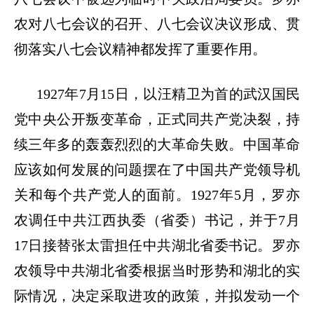
农对八七会议的召开、八七会议决议形成、贯
彻落实八七会议精神都发挥了重要作用。
1927
年
7
月
15
日，以汪精卫为首的武汉国民
党中央公开叛变革命，正式同共产党决裂，持
续三年多的轰轰烈烈的大革命失败。中国革命
应该如何发展的问题摆在了中国共产党领导机
关和每个共产党人的面前。
1927
年
5
月，罗亦
农调任中共江西执委（省委）书记，并于
7
月
17
日接替张太雷担任中共湖北省委书记。罗亦
农领导中共湖北省委根据当时形势和湖北的实
际情况，决定采取进攻的政策，并拟发动一个