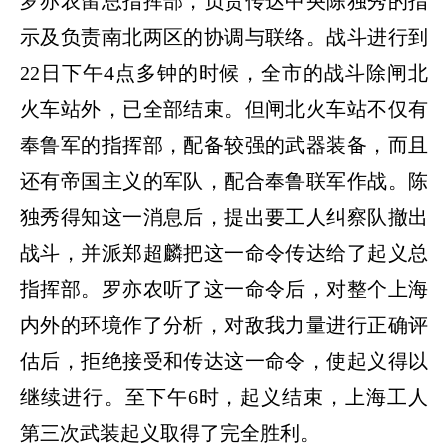
罗亦农留总指挥部，负责传达中央陈独秀的指
示及负责南北两区的协调与联络。战斗进行到
22
日下午
4
点多钟的时候，全市的战斗除闸北
火车站外，已全部结束。但闸北火车站不仅有
奉鲁军的指挥部，配备较强的武器装备，而且
还有帝国主义的军队，配合奉鲁联军作战。陈
独秀得知这一消息后，提出要工人纠察队撤出
战斗，并派郑超麟把这一命令传达给了起义总
指挥部。罗亦农听了这一命令后，对整个上海
内外的环境作了分析，对敌我力量进行正确评
估后，拒绝接受和传达这一命令，使起义得以
继续进行。至下午
6
时，起义结束，上海工人
第三次武装起义取得了完全胜利。