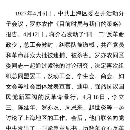
1927
年
4
月
6
日，中共上海区委召开活动分
子会议，罗亦农作《目前时局与我们的策略》
报告。
4
月
12
日，蒋介石发动了
“
四一二
”
反革命
政变，总工会被封，纠察队被缴械，共产党员
和革命群众大批被逮捕、被杀害。罗亦农同区
委同志一起通过紧张的讨论研究，决定再次组
织总同盟罢工，发动工会、学生会、商会、妇
女会等社会团体发表宣言、通电，强烈抗议国
民党新军阀的反革命暴行。
4
月
16
日，李立
三、陈延年、罗亦农、周恩来、赵世炎等一起
讨论了上海地区的工作。会后，他们联名向党
中央发出了一封紧急意见书，历数蒋介石反革