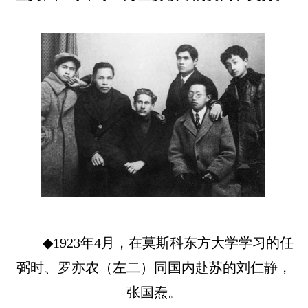
◆1923
年
4
月，在莫斯科东方大学学习的任
弼时、罗亦农（左二）同国内赴苏的刘仁静，
张国焘。