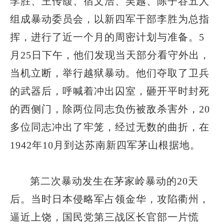
李胜、王传馥、宿文浩、吴越、陈子谷五人
组成暴动委员会，以新四军干部李胜为总指
挥，进行了近一个月的周密计划与准备。5
月25日下午，他们发现当天部分看守外出，
当机立断，举行越狱暴动。他们夺取了卫兵
的武器后，呼喊着冲出囚室，砸开平时封死
的西侧门，除两位同志负伤被敌杀害外，20
多位同志冲出了牢笼，经过无数的曲折，在
1942年10月到达苏南新四军茅山根据地。
第二次暴动发生在茅家岭暴动的20天
后。当时日本侵略军占领金华，攻陷衢州，
逼近上饶，国民党第三战区长官部一片慌