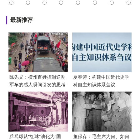
最新推荐
陈先义：横州百姓挥泪送别
夏春涛：构建中国近代史学
军车的感人瞬间引发的思考
科自主知识体系刍议
乒乓球从“红球”演化为“国
董保存：毛主席为何、如何