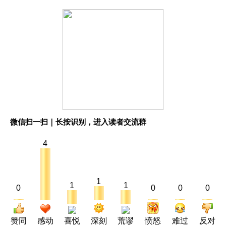
微信扫一扫｜长按识别，进入读者交流群
4
1
1
1
0
0
0
0
赞同
感动
喜悦
深刻
荒谬
愤怒
难过
反对