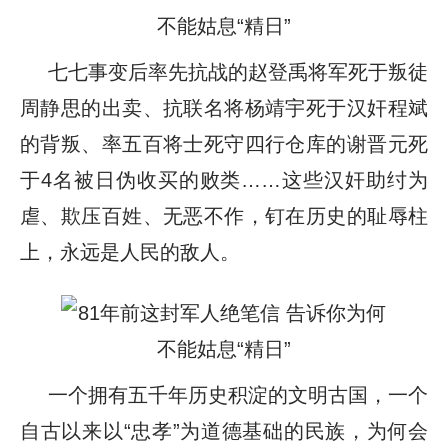
七七事变后率先抗战的赵登禹将军死于叛徒
周静思的出卖、抗联名将杨靖宇死于汉奸程斌
的背叛、率五百将士死守四行仓库的谢晋元死
于4名被日伪收买的败类……这些汉奸助纣为
虐、欺压百姓、无恶不作，钉在历史的耻辱柱
上，永远是人民的敌人。
一个拥有五千年历史积淀的文明古国，一个
自古以来以“忠孝”为道德基础的民族，为何会