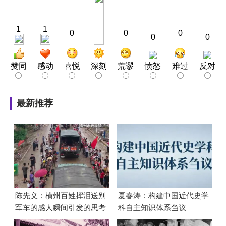
1
1
0
0
0
0
0
赞同
感动
喜悦
深刻
荒谬
愤怒
难过
反对
最新推荐
陈先义：横州百姓挥泪送别
夏春涛：构建中国近代史学
军车的感人瞬间引发的思考
科自主知识体系刍议