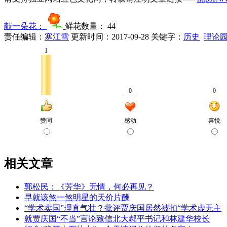
献一朵花：
鲜花数量：
44
责任编辑：
寒江雪
更新时间：2017-09-28
关键字：
历史
理论
相关文章
郭松民：《芳华》无情，何必再见？
早就该煞一煞明星的天价片酬
“学术卖国”理直气壮？批评贾庆国居然被扣“学术虚无主
就贾庆国“不当”言论致信北大郝平书记和林建华校长