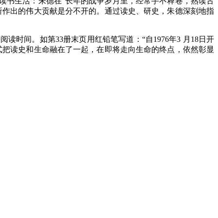
读书生活：朱德在
“长年的战争岁月里，经常手不释卷，熟读古
所作出的伟大贡献是分不开的。通过读史、研史，朱德深刻地指
时间。如第33册末页用红铅笔写道：“自1976年3 月18日开
方式把读史和生命融在了一起，在即将走向生命的终点，依然彰显