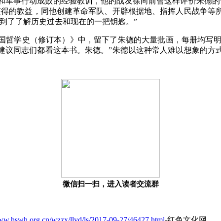
和军事行动成败的经验教训，他的战友徐向前曾这样评价朱德的
获得的教益，同他创建革命军队、开辟根据地、指挥人民战争等
到了了解历史过去和现在的一把钥匙。”
国哲学史（修订本）》中，留下了朱德的大量批画，每册均写明阅读
，……建议同志们都看这本书。朱德。”朱德以这种常人难以想象的
微信扫一扫，进入读者交流群
www.hswh.org.cn/wzzx/llyd/ls/2017-09-27/46427.html
-红色文化网