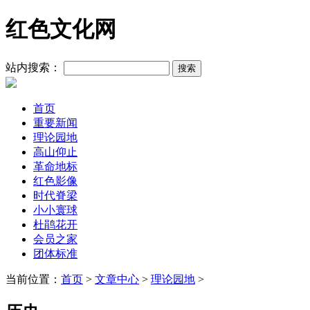
红色文化网
站内搜索：
首页
重要新闻
理论园地
高山仰止
革命地标
红色影像
时代脊梁
小小寰球
杜鹃花开
会员之家
团体标准
当前位置：
首页
>
文章中心
>
理论园地
>