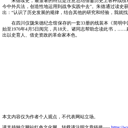
朱德读史，最显著的特点是注意总结借鉴历史上各种战役
今中外兵法，创造性地运用到战争实践中去”。朱德通过读史
出：“认识了历史发展的规律，结合其他的研究和经验，我就找
在四川仪陇朱德纪念馆保存的一套
33册的线装本《简明中
始至1976年4月5日阅完，共18天。诸同志帮助念读此书
出以史育人、借史资政的革命家本色。
本文内容仅为作者个人观点，不代表网站立场。
请支持独立网站红色文化网，转载请注明文章链接-----
https://